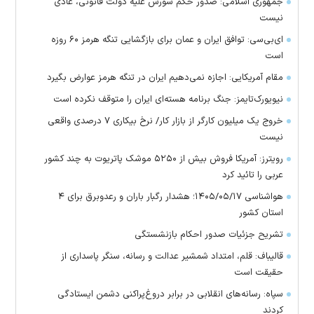
جمهوری اسلامی: صدور حکم شورش علیه دولت قانونی، عادی
نیست
ای‌بی‌سی: توافق ایران و عمان برای بازگشایی تنگه هرمز ۶۰ روزه
است
مقام آمریکایی: اجازه نمی‌دهیم ایران در تنگه هرمز عوارض بگیرد
نیویورک‌تایمز: جنگ برنامه هسته‌ای ایران را متوقف نکرده است
خروج یک میلیون کارگر از بازار کار/ نرخ بیکاری ۷ درصدی واقعی
نیست
رویترز: آمریکا فروش بیش از ۵۲۵۰ موشک پاتریوت به چند کشور
عربی را تائید کرد
هواشناسی ۱۴۰۵/۰۵/۱۷؛ هشدار رگبار باران و رعدوبرق برای ۴
استان کشور
تشریح جزئیات صدور احکام بازنشستگی
قالیباف: قلم، امتداد شمشیر عدالت و رسانه، سنگر پاسداری از
حقیقت است
سپاه: رسانه‌های انقلابی در برابر دروغ‌پراکنی دشمن ایستادگی
کردند