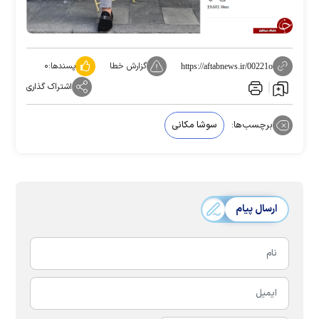
گزارش خطا
پسندها:
۰
https://aftabnews.ir/00221o
اشتراک گذاری
برچسب‌ها:
سوشا مکانی
ارسال پیام