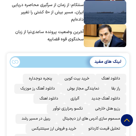
سنتکام: از زمان از سرگیری محاصره دریایی
ایران، مسیر بیش از ۵۰ کشتی را تغییر
داده‌ایم
آخرین وضعیت پرونده ساعدی‌نیا از زبان
سخنگوی قوه قضاییه
لینک های مفید
دانلود اهنگ
خرید بیت کوین
پنجره دوجداره
راز بقا
نمایندگی مجاز بوش
دانلود آهنگ رز‌ موزیک
دانلود آهنگ جدید
آلپاری
دانلود اهنگ
رزرو هتل خارجی
نکسو رمزارزی نوآور
مسموم سازی آدرس های ارز دیجیتال
ریپل در مسیر رشد
تحلیل قیمت کاردانو
خرید و فروش ارز سینتتیکس