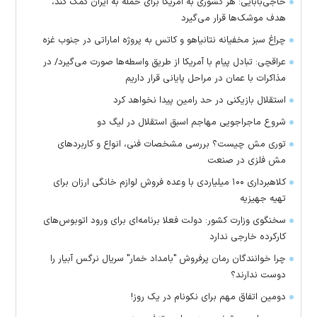
حاجی‌بابایی: هر کشوری به آمریکا برای حمله به ایران کمک کند،
هدف موشک‌ها قرار می‌گیرد
چراغ سبز مخفیانه نتانیاهو و کاتس به پروژه اماراتی در جنوب غزه
عراقچی: تبادل پیام با آمریکا از طریق واسطه‌ها صورت می‌گیرد/ در
مذاکرات با عمان در مراحل پایانی قرار داریم
استقلال بازیکنی در حد رامین پیدا نخواهد کرد
شروع ماجراجویی مهاجم اسبق استقلال در لیگ دو
توری مش چیست؟ بررسی مشخصات فنی، انواع و کاربردهای
مش فلزی در صنعت
کلاهبرداری ۱۰۰ میلیاردی با وعده فروش لوازم خانگی ارزان برای
تهیه جهیزیه
سخنگوی وزارت کشور: دولت فعلا برنامه‌ای برای ورود اتوبوس‌های
کارکرده خارجی ندارد
چرا خوانندگان رمان پرفروش "بامداد خمار" سریال نرگس آبیار را
دوست ندارند؟
دومین اتفاق مهم برای نکونام در یک روز!