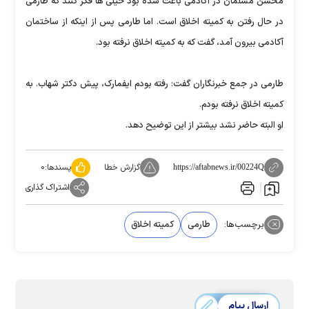
محسن مسلمان در آکادمی باعث شده بود خیلی ها فکر کنند که طارمی
در حال رفتن به کمیته اخلاق است. اما طارمی پس از اینکه از ساختمان
آکادمی بیرون آمد، گفت که به کمیته اخلاق نرفته بود.
طارمی در جمع خبرنگاران گفت: رفته بودم ایفمارک، پیش دکتر شهاب. به
کمیته اخلاق نرفته بودم.
او البته حاضر نشد بیشتر از این توضیح دهد.
گزارش خطا
پسندها:
۰
https://aftabnews.ir/00224Q
اشتراک گذاری
برچسب‌ها:
طارمی
کمیته اخلاق
ارسال پیام