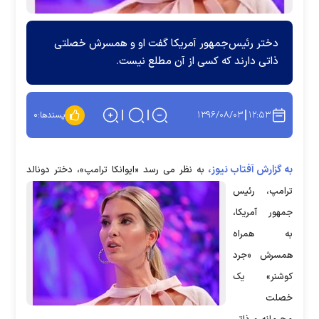
دختر رئیس‌جمهور آمریکا گفت او و همسرش خصلتی
ذاتی دارند که کسی از آن مطلع نیست.
۱۳۹۶/۰۸/۰۳
۱۲:۵۳
پسندها:
۰
به گزارش آفتاب نیوز،
به نظر می رسد «ایوانکا ترامپ»، دختر دونالد
ترامپ، رئیس
جمهور آمریکا،
به همراه
همسرش «جرد
کوشنر» یک
خصلت