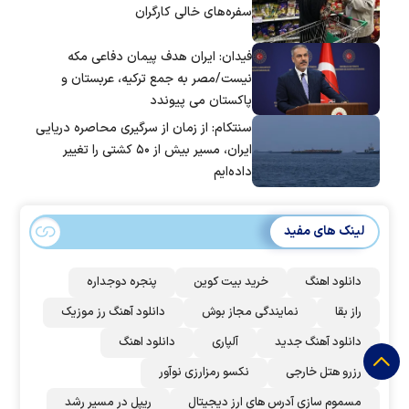
سفره‌های خالی کارگران
فیدان: ایران هدف پیمان دفاعی مکه
نیست/مصر به جمع ترکیه، عربستان و
پاکستان می پیوندد
سنتکام: از زمان از سرگیری محاصره دریایی
ایران، مسیر بیش از ۵۰ کشتی را تغییر
داده‌ایم
لینک های مفید
دانلود اهنگ
خرید بیت کوین
پنجره دوجداره
راز بقا
نمایندگی مجاز بوش
دانلود آهنگ رز‌ موزیک
دانلود آهنگ جدید
آلپاری
دانلود اهنگ
رزرو هتل خارجی
نکسو رمزارزی نوآور
مسموم سازی آدرس های ارز دیجیتال
ریپل در مسیر رشد