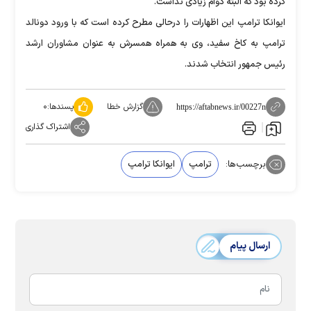
کرده بود که البته دوام زیادی نداشت.
ایوانکا ترامپ این اظهارات را درحالی مطرح کرده است که با ورود دونالد
ترامپ به کاخ سفید، وی به همراه همسرش به عنوان مشاوران ارشد
رئیس جمهور انتخاب شدند.
گزارش خطا
پسندها:
۰
https://aftabnews.ir/00227n
اشتراک گذاری
برچسب‌ها:
ترامپ
ایوانکا ترامپ
ارسال پیام