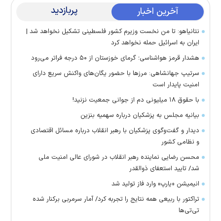
پربازدید
آخرین اخبار
نتانیاهو: تا من نخست وزیرم کشور فلسطینی تشکیل نخواهد شد |
ایران به اسرائیل حمله نخواهد کرد
هشدار قرمز هواشناسی؛ گرمای خوزستان از ۵۰ درجه فراتر می‌رود
سرتیپ جهانشاهی: مرز‌ها با حضور یگان‌های واکنش سریع دارای
امنیت پایدار است
با حقوق ۱۸ میلیونی دم از جوانی جمعیت نزنید!
بیانیه مجلس به پزشکیان درباره سهمیه بنزین
دیدار و گفت‌وگوی پزشکیان با رهبر انقلاب درباره مسائل اقتصادی
و نظامی کشور
محسن رضایی نماینده رهبر انقلاب در شورای عالی امنیت ملی
شد/ تایید استعفای ذوالقدر
انیمیشن «یارپ» وارد فاز تولید شد
تراکتور با ربیعی همه نتایج را تجربه کرد/ آمار سرمربی برکنار شده
تی‌تی‌ها