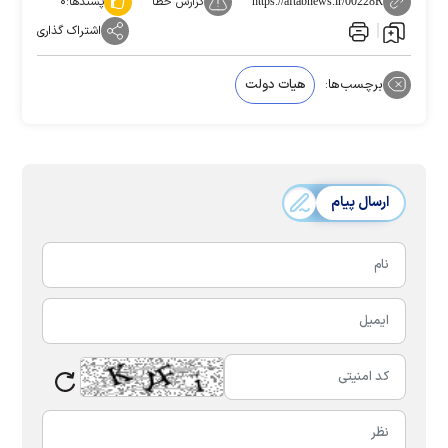
گزارش خطا
پسندها:
۰
https://aftabnews.ir/00228R
اشتراک گذاری
برچسب‌ها:
هیات دولت
ارسال پیام