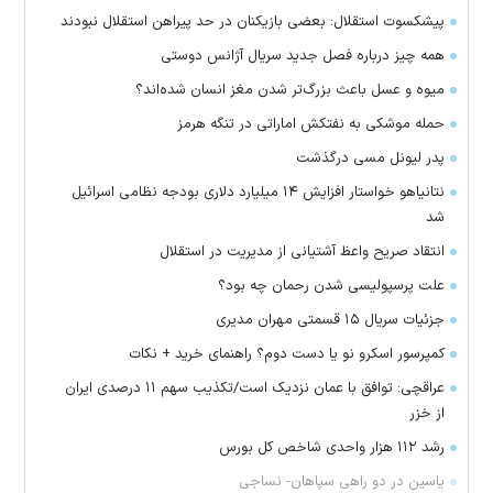
پیشکسوت استقلال: بعضی بازیکنان در حد پیراهن استقلال نبودند
همه چیز درباره فصل جدید سریال آژانس دوستی
میوه و عسل باعث بزرگ‌تر شدن مغز انسان شده‌اند؟
حمله موشکی به نفتکش اماراتی در تنگه هرمز
پدر لیونل مسی درگذشت
نتانیاهو خواستار افزایش ۱۴ میلیارد دلاری بودجه نظامی اسرائیل
شد
انتقاد صریح واعظ آشتیانی از مدیریت در استقلال
علت پرسپولیسی شدن رحمان چه بود؟
جزئیات سریال ۱۵ قسمتی مهران مدیری
کمپرسور اسکرو نو یا دست دوم؟ راهنمای خرید + نکات
عراقچی: توافق با عمان نزدیک است/تکذیب سهم ۱۱ درصدی ایران
از خزر
رشد ۱۱۲ هزار واحدی شاخص کل بورس
یاسین در دو راهی سپاهان- نساجی