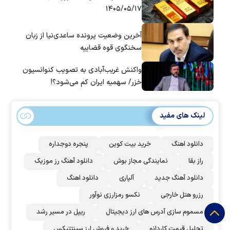
۱۴۰۵/۰۵/۱۷
آخرین وضعیت پرونده ساعدی‌نیا از زبان
سخنگوی قوه قضاییه
واکنش غریب‌آبادی به تصویب کنوانسیون
خزر/ سهمیه ایران کم می‌شود؟!
لینک های مفید
دانلود اهنگ
خرید بیت کوین
پنجره دوجداره
راز بقا
نمایندگی مجاز بوش
دانلود آهنگ رز‌ موزیک
دانلود آهنگ جدید
آلپاری
دانلود اهنگ
رزرو هتل خارجی
نکسو رمزارزی نوآور
مسموم سازی آدرس های ارز دیجیتال
ریپل در مسیر رشد
تحلیل قیمت کاردانو
خرید و فروش ارز سینتتیکس