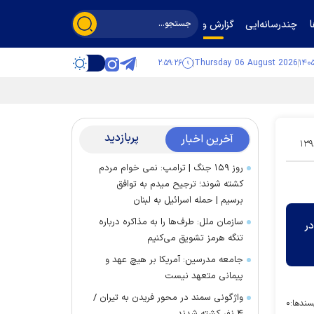
چندرسانه‌ایی
گزارش و گفت‌وگو
۲:۵۹:۲۷
Thursday 06 August 2026
پربازدید
آخرین اخبار
۱۳۹
روز ۱۵۹ جنگ | ترامپ: نمی خوام مردم
کشته شوند؛ ترجیح میدم به توافق
برسیم | حمله اسرائیل به لبنان
سازمان ملل: طرف‌ها را به مذاکره درباره
در
تنگه هرمز تشویق می‌کنیم
جامعه مدرسین: آمریکا بر هیچ عهد و
پیمانی متعهد نیست
واژگونی سمند در محور فریدن به تیران /
سندها:
۰