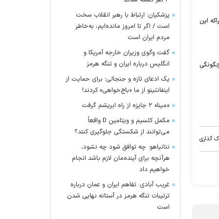
۴ نفر کشته شدند
پزشکیان: ارتباط با رهبر انقلاب سخت
که این
است / اگر تا امروز مانده‌ایم، به‌خاطر
مردم ایران است
گفت وگوی وزیران خارجه آمریکا و
انگلیس درباره ایران و تنگه هرمز
 چگونگی
یک ادعای تازه و جنجالی؛ برای حمایت از
اینفانتینو از ما «باج‌خواهی» کردند!
«مینا» ۲ جایزه از راه ابریشم گرفت
مکمل کلسیم و ویتامین D واقعاً
می‌توانند از شکستگی جلوگیری کنند؟
ک گذاری
نتانیاهو: چه توافق شود چه نشود،
هرآنچه برای آینده‌مان لازم باشد انجام
خواهیم داد
غریب آبادی: تفاهم ایران و عمان درباره
ترتیبات تنگه هرمز در آستانه نهایی شدن
است