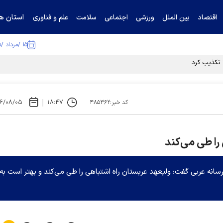
استان ها
اقتصاد
بین الملل
ورزشی
اجتماعی
سلامت
علم و فناوری
۱۵ /مرداد /۱۴۰۵
ا تکذیب کرد
۶/۰۸/۰۵
۱۸:۴۷
کد خبر:۴۸۵۳۶۲
را طی می‌کند
رسانه عربی گفت: ولیعهد عربستان راه اشتباهی را طی می‌کند و بهتر است به