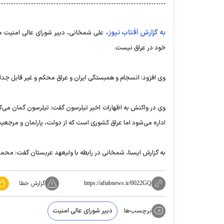
به گزارش آفتاب نیوز،
علی شمخانی، دبیر شورای عالی امنیت مل
خود در عراق نیست.
وی افزود: انسجام و همبستگی ایران و عراق محکم و غیر قابل جد
وی در واکنش به اظهارات اخیر تیلرسون گفت: تیلرسون گمان می‌ک
اداره می‌شود اما عراق کشوری است که از دولت، پارلمان و مرجعیت 
به گزارش ایسنا، شمخانی در رابطه با ولیعهد عربستان گفت: محمد 
گزارش خطا
https://aftabnews.ir/0022GQ
برچسب‌ها:
دبیر شورای عالی امنیت