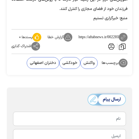
فرزندان خود از فضای مجازی را کنترل کنند.
منبع: خبرگزاری تسنیم
گزارش خطا
پسندها:
۰
https://aftabnews.ir/0022HI
اشتراک گذاری
برچسب‌ها:
واکنش
خودکشی
دختران اصفهانی
ارسال پیام