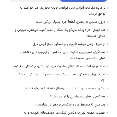
ترامپ: مقامات ایرانی نمی‌خواهند ضربه بخورند؛ می‌خواهند به
توافق برسند
دروغ بستن به رهبری قطعاً جرم بسیار بزرگی است
علم‌الهدی: افرادی که می‌گویند جنگ را تمام کنید، بی‌عقل، مریض و
منافق هستند!
توضیح توانیر درباره افزایش چشمگیر مبلغ قبض برق
سخنگوی کمیسیون امنیت ملی مجلس: چارچوب کلی تفاهم با
عمان مشخص شده است
امضای توافقنامه مکه؛ دفاع مشترک بین عربستان، پاکستان و ترکیه
آمریکا: پوتین ممکن است با یک حمله محدود، عزم ناتو را محک
بزند
پوتین و محمد بن زاید درباره اوضاع منطقه گفت‌وگو کردند
چه کسی اخبار پرسپولیس را لو می‌دهد؟
ویتامین C محافظ ماده خاکستری مغز در سالمندان
خطیب جمعه تهران: دشمن شکست مفتضحانه خورده و به