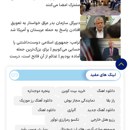
مشترک امضا می‌کنند
دبیرکل سازمان بدر عراق خواستار به تعویق
افتادن پاسخ به حمله عربستان و آمریکا شد
ترامپ: جمهوری اسلامی دوست‌داشتنی را
حسابی می‌کوبیم | برای بزرگ‌ترین حمله
آماده بودیم | غنائم از آنِ فاتح است، درست
است؟
لینک های مفید
دانلود اهنگ
خرید بیت کوین
پنجره دوجداره
راز بقا
نمایندگی مجاز بوش
دانلود آهنگ رز‌ موزیک
دانلود آهنگ جدید
آلپاری
دانلود اهنگ
رزرو هتل خارجی
نکسو رمزارزی نوآور
مسموم سازی آدرس های ارز دیجیتال
ریپل در مسیر رشد