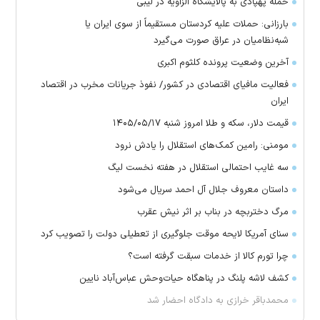
حمله پهپادی به پالایشگاه الزاویه در لیبی
بارزانی: حملات علیه کردستان مستقیماً از سوی ایران یا
شبه‌نظامیان در عراق صورت می‌گیرد
آخرین وضعیت پرونده کلثوم اکبری
فعالیت مافیای اقتصادی در کشور/ نفوذ جریانات مخرب در اقتصاد
ایران
قیمت دلار، سکه و طلا امروز شنبه ۱۴۰۵/۰۵/۱۷
مومنی: رامین کمک‌های استقلال را یادش نرود
سه غایب احتمالی استقلال در هفته نخست لیگ
داستان معروف جلال آل احمد سریال می‌شود
مرگ دختربچه در بناب بر اثر نیش عقرب
سنای آمریکا لایحه موقت جلوگیری از تعطیلی دولت را تصویب کرد
چرا تورم کالا از خدمات سبقت گرفته است؟
کشف لاشه پلنگ در پناهگاه حیات‌وحش عباس‌آباد نایین
محمدباقر خرازی به دادگاه احضار شد