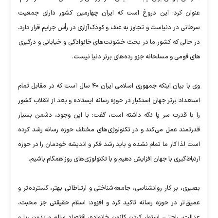
عنوان کرد: این دروغ است که ایران چهارمین کشور دارای جمعیت
سرطانی در دنیاست و تجاوز به عنف و کودک آزاری در رأس جرایم قرار دارد.
در حالی که کشور ما در بحث خشونت های خانوادگی و خیابانی و درگیری
های قومی و مسلحانه جزو رده های برتر دنیا نیست.
وی با بیان اینکه جمهوری اسلامی ایران ۴۰ سال است که در مقابل تمام
استعداد برتر جهان استکبار در حوزه رسانه ایستاده و بعد از انقلاب کشور
را با قدرت سر پا نگه داشته است، گفت: با این وجود، دشمن بسیار
قدرتمند عمل می کند و در تکنولوژی های مختلف حوزه رسانه رشد کرده
است لذا کار ما تمام نشده و باید رشد فکر و اندیشه خودمان را در حوزه
ارتباط گیری با جهان افزایش دهیم و با تکنولوژی های روز همگام باشیم.
بصیری، بر کار روانشناسی، جامعه شناختی و ارتباطاتی بهتر، گسترده تر و
عمیق تر در حوزه رسانه تاکید کرد و افزود: اسلام حقیقتی جز محبت،
عدالت، راحتی، استوار کردن کانون خانواده، اقتصاد سالم و بدون ربا و