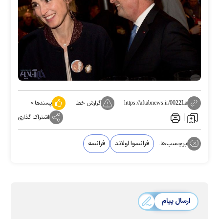
گزارش خطا
پسندها:
۰
https://aftabnews.ir/0022La
اشتراک گذاری
برچسب‌ها:
فرانسوا اولاند
فرانسه
ارسال پیام