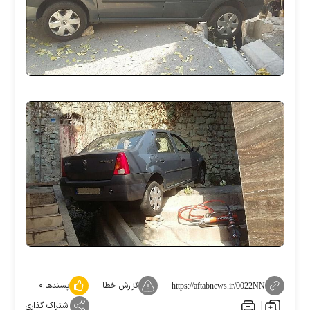
گزارش خطا
پسندها:
۰
https://aftabnews.ir/0022NN
اشتراک گذاری