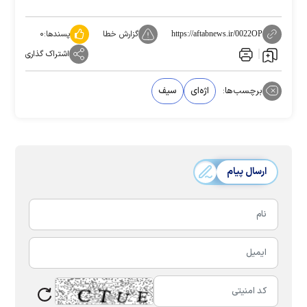
گزارش خطا
پسندها:
۰
https://aftabnews.ir/0022OP
اشتراک گذاری
برچسب‌ها:
اژه‌ای
سیف
ارسال پیام