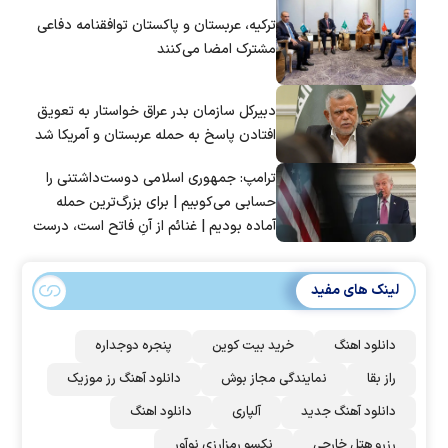
ترکیه، عربستان و پاکستان توافقنامه دفاعی
مشترک امضا می‌کنند
دبیرکل سازمان بدر عراق خواستار به تعویق
افتادن پاسخ به حمله عربستان و آمریکا شد
ترامپ: جمهوری اسلامی دوست‌داشتنی را
حسابی می‌کوبیم | برای بزرگ‌ترین حمله
آماده بودیم | غنائم از آنِ فاتح است، درست
است؟
لینک های مفید
دانلود اهنگ
خرید بیت کوین
پنجره دوجداره
راز بقا
نمایندگی مجاز بوش
دانلود آهنگ رز‌ موزیک
دانلود آهنگ جدید
آلپاری
دانلود اهنگ
رزرو هتل خارجی
نکسو رمزارزی نوآور