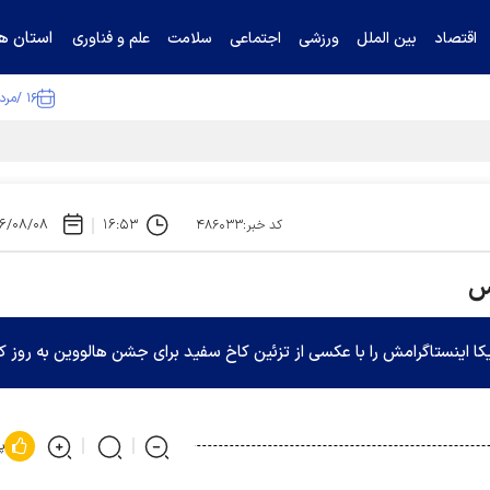
استان ها
اقتصاد
بین الملل
ورزشی
اجتماعی
سلامت
علم و فناوری
۱۶ /مرداد /۱۴۰۵
ا تکذیب کرد
۶/۰۸/۰۸
۱۶:۵۳
کد خبر:۴۸۶۰۳۳
س
ا اینستاگرامش را با عکسی از تزئین کاخ سفید برای جشن هالووین به روز کر
پ