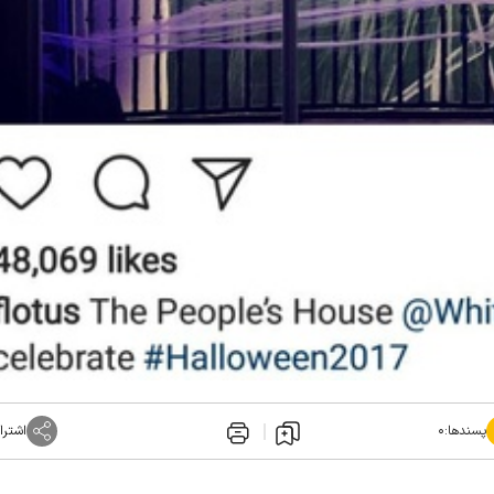
پسندها:
۰
اشترا