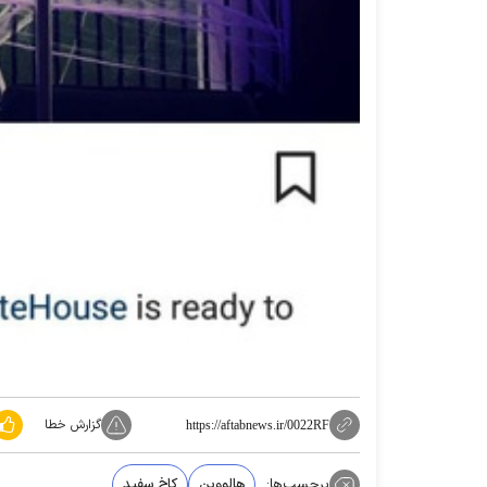
گزارش خطا
https://aftabnews.ir/0022RF
برچسب‌ها:
هالووین
کاخ سفید