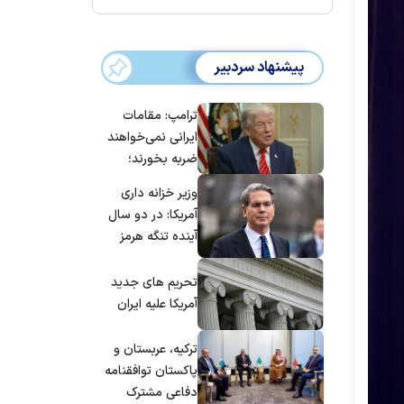
پیشنهاد سردبیر
ترامپ: مقامات
ایرانی نمی‌خواهند
ضربه بخورند؛
می‌خواهند به
وزیر خزانه داری
توافق برسند
آمریکا: در دو سال
آینده تنگه هرمز
بی‌اهمیت خواهد
شد
تحریم های جدید
آمریکا علیه ایران
ترکیه، عربستان و
پاکستان توافقنامه
دفاعی مشترک