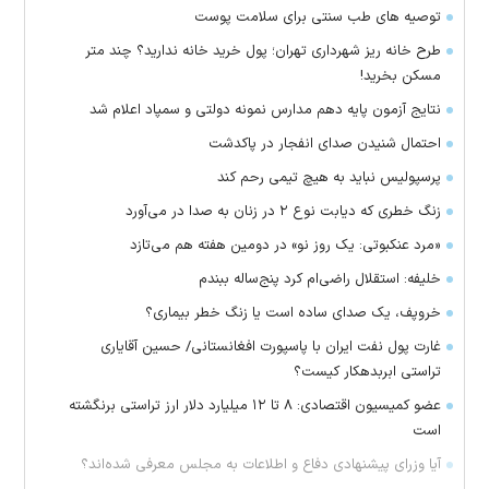
توصیه های طب سنتی برای سلامت پوست
طرح خانه ریز شهرداری تهران؛ پول خرید خانه ندارید؟ چند متر
مسکن بخرید!
نتایج آزمون پایه دهم مدارس نمونه دولتی و سمپاد اعلام شد
احتمال شنیدن صدای انفجار در پاکدشت
پرسپولیس نباید به هیچ تیمی رحم کند
زنگ خطری که دیابت نوع ۲ در زنان به صدا در می‌آورد
«مرد عنکبوتی: یک روز نو» در دومین هفته هم می‌تازد
خلیفه: استقلال راضی‌ام کرد پنج‌ساله ببندم
خروپف، یک صدای ساده است یا زنگ خطر بیماری؟
غارت پول نفت ایران با پاسپورت افغانستانی/ حسین آقایاری
تراستی ابربدهکار کیست؟
عضو کمیسیون اقتصادی: ۸ تا ۱۲ میلیارد دلار ارز تراستی برنگشته
است
آیا وزرای پیشنهادی دفاع و اطلاعات به مجلس معرفی شده‌اند؟