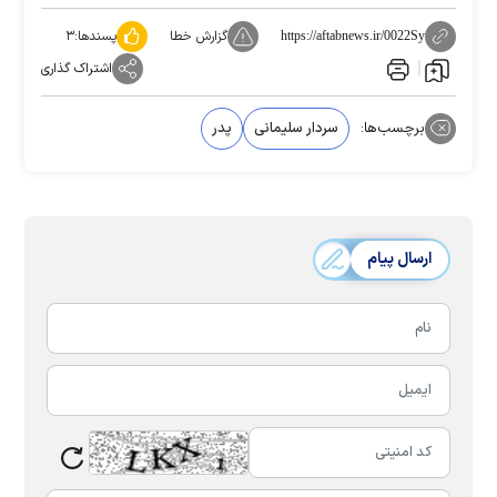
گزارش خطا
پسندها:
۳
https://aftabnews.ir/0022Sy
اشتراک گذاری
برچسب‌ها:
سردار سلیمانی
پدر
ارسال پیام