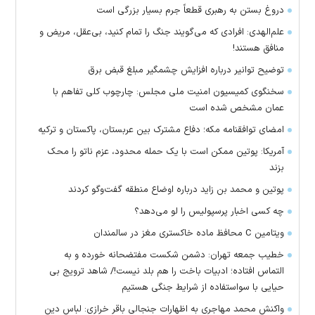
دروغ بستن به رهبری قطعاً جرم بسیار بزرگی است
علم‌الهدی: افرادی که می‌گویند جنگ را تمام کنید، بی‌عقل، مریض و
منافق هستند!
توضیح توانیر درباره افزایش چشمگیر مبلغ قبض برق
سخنگوی کمیسیون امنیت ملی مجلس: چارچوب کلی تفاهم با
عمان مشخص شده است
امضای توافقنامه مکه؛ دفاع مشترک بین عربستان، پاکستان و ترکیه
آمریکا: پوتین ممکن است با یک حمله محدود، عزم ناتو را محک
بزند
پوتین و محمد بن زاید درباره اوضاع منطقه گفت‌وگو کردند
چه کسی اخبار پرسپولیس را لو می‌دهد؟
ویتامین C محافظ ماده خاکستری مغز در سالمندان
خطیب جمعه تهران: دشمن شکست مفتضحانه خورده و به
التماس افتاده؛ ادبیات باخت را هم بلد نیست!/ شاهد ترویج بی
حیایی با سواستفاده از شرایط جنگی هستیم
واکنش محمد مهاجری به اظهارات جنجالی باقر خرازی: لباس دین