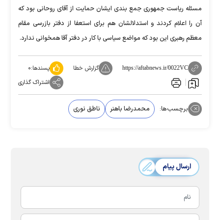
مسئله ریاست جمهوری جمع بندی ایشان حمایت از آقای روحانی بود که
آن را اعلام کردند و استدلالشان هم برای استعفا از دفتر بازرسی مقام
معظم رهبری این بود که مواضع سیاسی با کار در دفتر آقا همخوانی ندارد.
گزارش خطا
پسندها:
۰
https://aftabnews.ir/0022VC
اشتراک گذاری
برچسب‌ها:
محمدرضا باهنر
ناطق نوری
ارسال پیام