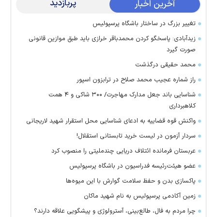
پربازدید
آخرین اخبار
تغییر بزرگ در ساختار باشگاه پرسپولیس
زیدآبادی: پاسخگو کردن محمدباقر خرازی باید طبق موازین قانونی
صورت گیرد
محمد حقیقی درگذشت
راز شماره عجیب محمد صلاح در ترابزون اسپور
شناسایی باند جعل مدارک مهاجرت/ ۳۰۰ شاکی و ۴ همت
کلاهبرداری
واکنش قوه قضاییه به ادعای شناسایی محل استقرار شهید لاریجانی
سردار آزمون در لیست خرید تابستانی استقلال!
عربستان فرمانده ائتلاف دریایی چندملیتی را منصوب کرد
عضو هیئت‌رئیسه فدراسیون در باشگاه پرسپولیس
پاکسازی بدن و حفظ سلامت گوارش با این میوه‌ها
زمین آکادمی پرسپولیس به نام شهید ماکان
چرا مردم به فال، طالع‌بینی، آسترولوژی و پیشگویی علاقه دارند؟