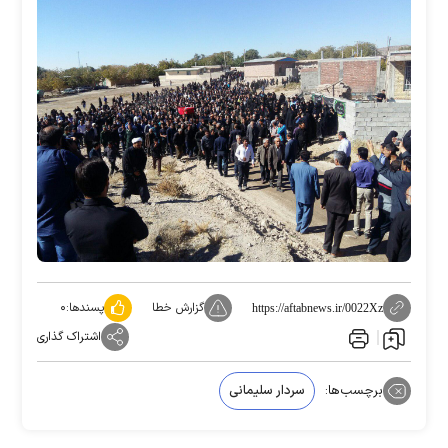
گزارش خطا
پسندها:
۰
https://aftabnews.ir/0022Xz
اشتراک گذاری
برچسب‌ها:
سردار سلیمانی