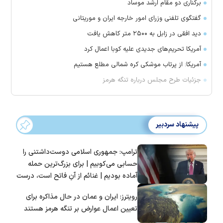
برکناری دو مقام ارشد موساد
گفتگوی تلفنی وزرای امور خارجه ایران و موریتانی
دید افقی در زابل به ۲۵۰۰ متر کاهش یافت
آمریکا تحریم‌های جدیدی علیه کوبا اعمال کرد
آمریکا: از پرتاب موشکی کره شمالی مطلع هستیم
جزئیات طرح مجلس درباره تنگه هرمز
پیشنهاد سردبیر
ترامپ: جمهوری اسلامی دوست‌داشتنی را
حسابی می‌کوبیم | برای بزرگ‌ترین حمله
آماده بودیم | غنائم از آنِ فاتح است، درست
است؟
رویترز: ایران و عمان در حال مذاکره برای
تعیین اعمال عوارض بر تنگه هرمز هستند