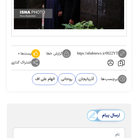
گزارش خطا
پسندها:
۰
https://aftabnews.ir/0022YT
اشتراک گذاری
برچسب‌ها:
آذربایجان
روحانی
الهام علی اف
ارسال پیام