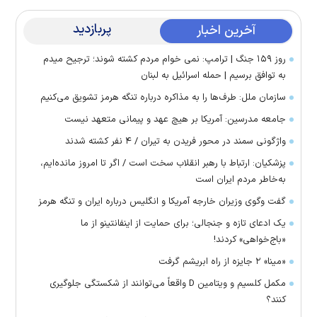
پربازدید
آخرین اخبار
روز ۱۵۹ جنگ | ترامپ: نمی خوام مردم کشته شوند؛ ترجیح میدم
به توافق برسیم | حمله اسرائیل به لبنان
سازمان ملل: طرف‌ها را به مذاکره درباره تنگه هرمز تشویق می‌کنیم
جامعه مدرسین: آمریکا بر هیچ عهد و پیمانی متعهد نیست
واژگونی سمند در محور فریدن به تیران / ۴ نفر کشته شدند
پزشکیان: ارتباط با رهبر انقلاب سخت است / اگر تا امروز مانده‌ایم،
به‌خاطر مردم ایران است
گفت وگوی وزیران خارجه آمریکا و انگلیس درباره ایران و تنگه هرمز
یک ادعای تازه و جنجالی؛ برای حمایت از اینفانتینو از ما
«باج‌خواهی» کردند!
«مینا» ۲ جایزه از راه ابریشم گرفت
مکمل کلسیم و ویتامین D واقعاً می‌توانند از شکستگی جلوگیری
کنند؟