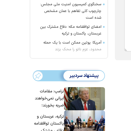
سخنگوی کمیسیون امنیت ملی مجلس:
چارچوب کلی تفاهم با عمان مشخص
شده است
امضای توافقنامه مکه؛ دفاع مشترک بین
عربستان، پاکستان و ترکیه
آمریکا: پوتین ممکن است با یک حمله
محدود، عزم ناتو را محک بزند
پیشنهاد سردبیر
ترامپ: مقامات
ایرانی نمی‌خواهند
ضربه بخورند؛
می‌خواهند به
ترکیه، عربستان و
توافق برسند
پاکستان توافقنامه
دفاعی مشترک