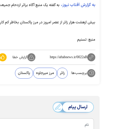
به گزارش آفتاب نیوز،
به گفته یک منبع آگاه براثر ازدحام جمیع
بیش ازهشت هزار زائر از عصر امروز در مرز پاکستان بخاطر کم کا
منبع: تسنیم
گزارش خطا
https://aftabnews.ir/0022aB
برچسب‌ها:
زائر
مرز میرجاوه
پاکستان
ارسال پیام