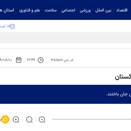
استان ها
اقتصاد
بین الملل
ورزشی
اجتماعی
سلامت
علم و فناوری
۱۶ /مرداد /۱۴۰۵
تیناف / گل‌گهر با تراکتور و سپاهان هم امتیاز شد
۶/۰۸/۱۰
۲۲:۴۶
کد خبر:۴۸۶۵۸۷
اکستان
 جان باختند.
پ