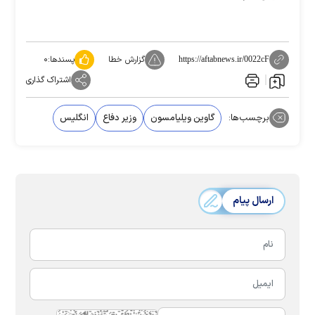
گزارش خطا
پسندها:
۰
https://aftabnews.ir/0022cF
اشتراک گذاری
برچسب‌ها:
گاوین ویلیامسون
وزیر دفاع
انگلیس
ارسال پیام