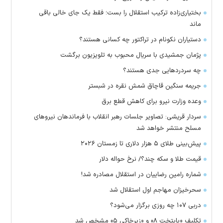
بختیاری‌زاده ترکیب استقلال را بست؛ فقط یک جای خالی باقی
ماند
دستیاران نکونام در تراکتور چه کسانی هستند؟
پژمان جمشیدی با سریال محبوب به تلویزیون برگشت
چه سردرد‌هایی جدی هستند؟
جریمه سنگین قاچاق شمش نقره در شبستر
وعده وزارت نیرو برای کاهش قطع برق
سردار قریشی: تصاویر جلسات رهبر انقلاب با فرماندهان نیرو‌های
مسلح منتشر خواهد شد
پیش‌بینی طلای ۵ هزار دلاری تا زمستان ۲۰۲۶
قیمت طلا و سکه چند؟/ نرخ حواله دلار
شماره رامین رضاییان در استقلال مصادره شد!
سحرخیزان مهاجم اول استقلال شد
دربی ۱۰۷ چه روزی برگزار می‌شود؟
تکلیف «پایتخت ۸» و «زیرخاکی ۵» مشخص شد