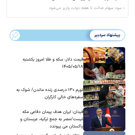
سود سهام عدالت تا هفته دولت واریز می‌شود
پیشنهاد سردبیر
قیمت دلار، سکه و طلا امروز یکشنبه
۱۴۰۵/۰۵/۱۸
تورم ۱۳۰ درصدی زنده ماندن/ شوک به
سفره‌های خالی کارگران
فیدان: ایران هدف پیمان دفاعی مکه
نیست/مصر به جمع ترکیه، عربستان و
پاکستان می پیوندد