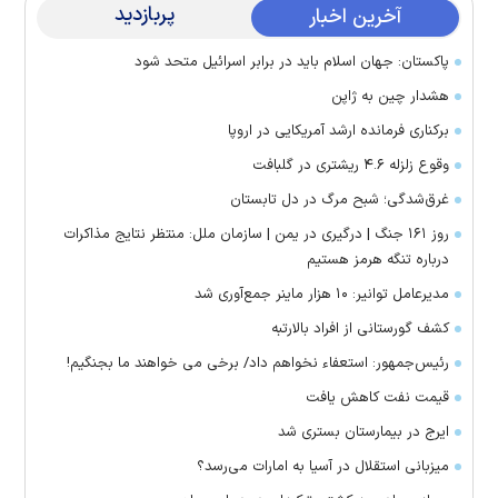
پربازدید
آخرین اخبار
پاکستان: جهان اسلام باید در برابر اسرائیل متحد شود
هشدار چین به ژاپن
برکناری فرمانده ارشد آمریکایی در اروپا
وقوع زلزله ۴.۶ ریشتری در گلبافت
غرق‌شدگی؛ شبح مرگ در دل تابستان
روز ۱۶۱ جنگ | درگیری در یمن | سازمان ملل: منتظر نتایج مذاکرات
درباره تنگه هرمز هستیم
مدیرعامل توانیر: ۱۰ هزار ماینر جمع‌آوری شد
کشف گورستانی از افراد بالارتبه
رئیس‌جمهور: استعفاء نخواهم داد/ برخی می خواهند ما بجنگیم!
قیمت نفت کاهش یافت
ایرج در بیمارستان بستری شد
میزبانی استقلال در آسیا به امارات می‌رسد؟