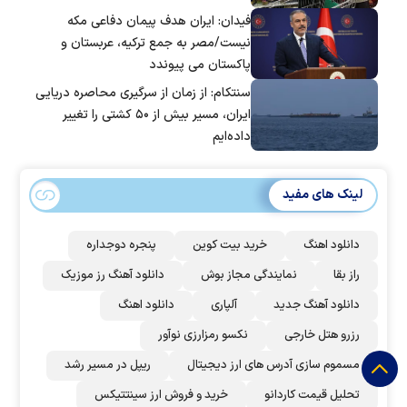
فیدان: ایران هدف پیمان دفاعی مکه
نیست/مصر به جمع ترکیه، عربستان و
پاکستان می پیوندد
سنتکام: از زمان از سرگیری محاصره دریایی
ایران، مسیر بیش از ۵۰ کشتی را تغییر
داده‌ایم
لینک های مفید
دانلود اهنگ
خرید بیت کوین
پنجره دوجداره
راز بقا
نمایندگی مجاز بوش
دانلود آهنگ رز‌ موزیک
دانلود آهنگ جدید
آلپاری
دانلود اهنگ
رزرو هتل خارجی
نکسو رمزارزی نوآور
مسموم سازی آدرس های ارز دیجیتال
ریپل در مسیر رشد
تحلیل قیمت کاردانو
خرید و فروش ارز سینتتیکس