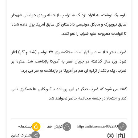
بلومبرگ نوشت، به افراد نزدیک به ترامپ از جمله رودی جولیانی شهردار
سابق نیویورک و مایکل موکیسی دادستان کل سابق آمریکا پول داده شده
تا اتهامات مطروحه علیه ضراب را لغو کنند.
ضراب تاجر طلا است و قرار است محاکمه وی ۲۷ نوامبر (ششم آذر) آغاز
شود. وی سال گذشته در جریان سفر به آمریکا بازداشت شد. علاوه بر
ضراب، یک بانکدار ترکیه ای هم در آمریکا در بازداشت به سر می برد.
گفته می شود که ضراب دیگر در این پرونده با آمریکایی ها همکاری نمی
کند و احتمالا در جلسه محاکمه حاضر نخواهد شد.
گزارش خطا
پسندها:
۰
https://aftabnews.ir/0022hQ
اشتراک گذاری