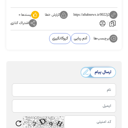
گزارش خطا
پسندها:
۰
https://aftabnews.ir/0022j2
اشتراک گذاری
برچسب‌ها:
آدم ربایی
گروگانگیری
ارسال پیام