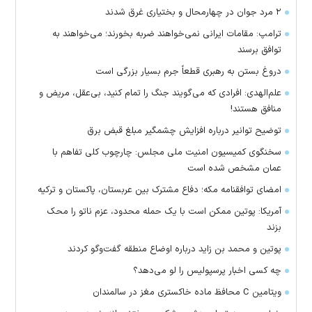
۲ مرد جوان در چهارمحال و بختیاری غرق شدند
ترامپ: مقامات ایرانی نمی‌خواهند ضربه بخورند؛ می‌خواهند به
توافق برسند
دروغ بستن به رهبری قطعاً جرم بسیار بزرگی است
علم‌الهدی: افرادی که می‌گویند جنگ را تمام کنید، بی‌عقل، مریض و
منافق هستند!
توضیح توانیر درباره افزایش چشمگیر مبلغ قبض برق
سخنگوی کمیسیون امنیت ملی مجلس: چارچوب کلی تفاهم با
عمان مشخص شده است
امضای توافقنامه مکه؛ دفاع مشترک بین عربستان، پاکستان و ترکیه
آمریکا: پوتین ممکن است با یک حمله محدود، عزم ناتو را محک
بزند
پوتین و محمد بن زاید درباره اوضاع منطقه گفت‌وگو کردند
چه کسی اخبار پرسپولیس را لو می‌دهد؟
ویتامین C محافظ ماده خاکستری مغز در سالمندان