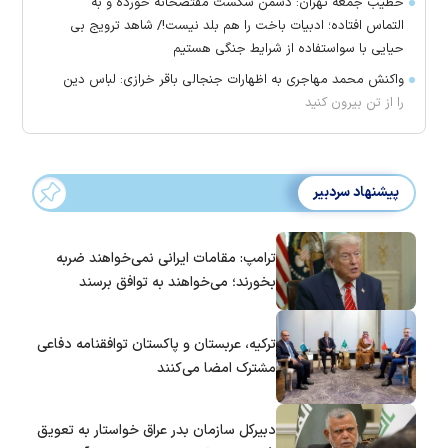
خطیب جمعه تهران: دشمن شکست مفتضحانه خورده و به
التماس افتاده؛ ادبیات باخت را هم بلد نیست!/ شاهد ترویج بی
حیایی با سواستفاده از شرایط جنگی هستیم
واکنش محمد مهاجری به اظهارات جنجالی باقر خرازی: لباس دین
را از تن بیرون کنید
پیشنهاد سردبیر
ترامپ: مقامات ایرانی نمی‌خواهند ضربه
بخورند؛ می‌خواهند به توافق برسند
ترکیه، عربستان و پاکستان توافقنامه دفاعی
مشترک امضا می‌کنند
دبیرکل سازمان بدر عراق خواستار به تعویق