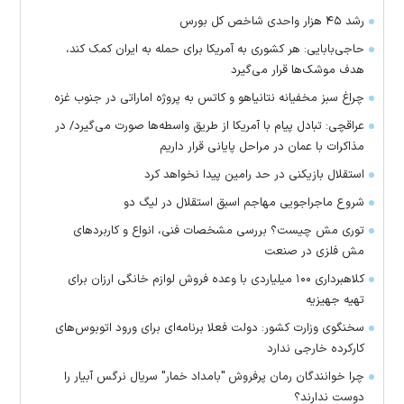
رشد ۴۵ هزار واحدی شاخص کل بورس
حاجی‌بابایی: هر کشوری به آمریکا برای حمله به ایران کمک کند،
هدف موشک‌ها قرار می‌گیرد
چراغ سبز مخفیانه نتانیاهو و کاتس به پروژه اماراتی در جنوب غزه
عراقچی: تبادل پیام با آمریکا از طریق واسطه‌ها صورت می‌گیرد/ در
مذاکرات با عمان در مراحل پایانی قرار داریم
استقلال بازیکنی در حد رامین پیدا نخواهد کرد
شروع ماجراجویی مهاجم اسبق استقلال در لیگ دو
توری مش چیست؟ بررسی مشخصات فنی، انواع و کاربردهای
مش فلزی در صنعت
کلاهبرداری ۱۰۰ میلیاردی با وعده فروش لوازم خانگی ارزان برای
تهیه جهیزیه
سخنگوی وزارت کشور: دولت فعلا برنامه‌ای برای ورود اتوبوس‌های
کارکرده خارجی ندارد
چرا خوانندگان رمان پرفروش "بامداد خمار" سریال نرگس آبیار را
دوست ندارند؟