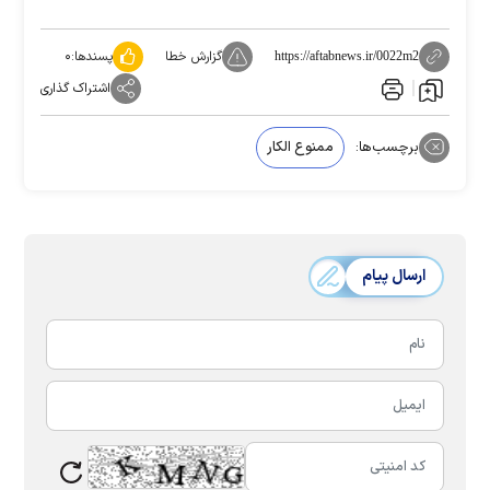
گزارش خطا
پسندها:
۰
https://aftabnews.ir/0022m2
اشتراک گذاری
برچسب‌ها:
ممنوع الکار
ارسال پیام