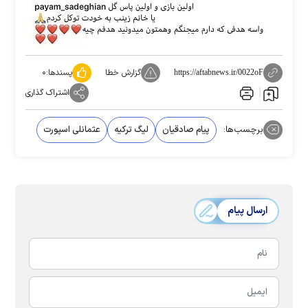
گزارش خطا
پسندها:
۰
https://aftabnews.ir/0022oF
اشتراک گذاری
برچسب‌ها:
پیام صادقیان
لیگ ترکیه
عثمانلی اسپورت
ارسال پیام