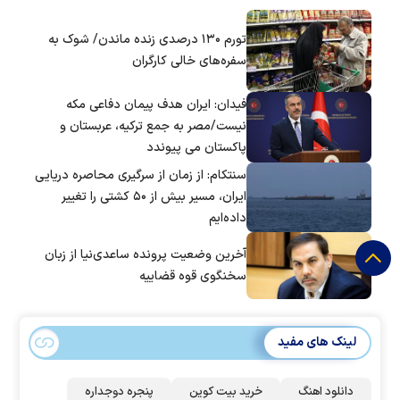
تورم ۱۳۰ درصدی زنده ماندن/ شوک به
سفره‌های خالی کارگران
فیدان: ایران هدف پیمان دفاعی مکه
نیست/مصر به جمع ترکیه، عربستان و
پاکستان می پیوندد
سنتکام: از زمان از سرگیری محاصره دریایی
ایران، مسیر بیش از ۵۰ کشتی را تغییر
داده‌ایم
آخرین وضعیت پرونده ساعدی‌نیا از زبان
سخنگوی قوه قضاییه
لینک های مفید
دانلود اهنگ
خرید بیت کوین
پنجره دوجداره