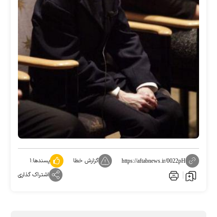
گزارش خطا
پسندها:
۱
https://aftabnews.ir/0022pH
اشتراک گذاری