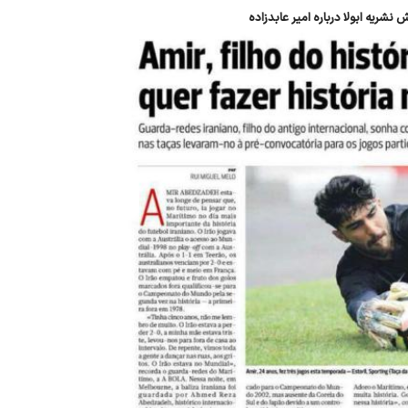
ش نشریه ابولا درباره امیر عابدزاده