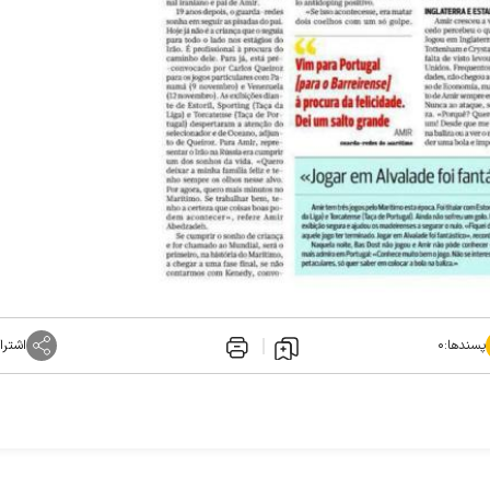
پسندها:
۰
اشترا