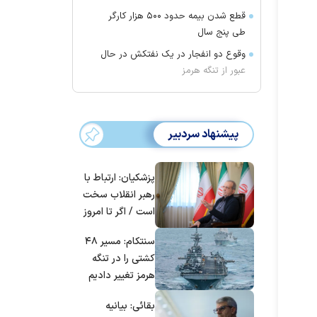
قطع شدن بیمه حدود ۵۰۰ هزار کارگر
طی پنج سال
وقوع دو انفجار در یک نفتکش در حال
عبور از تنگه هرمز
پیشنهاد سردبیر
پزشکیان: ارتباط با
رهبر انقلاب سخت
است / اگر تا امروز
مانده‌ایم، به‌خاطر
سنتکام: مسیر ۴۸
مردم ایران است
کشتی را در تنگه
هرمز تغییر دادیم
بقائی: بیانیه