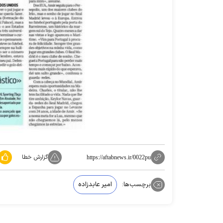
گزارش خطا
https://aftabnews.ir/0022pu
برچسب‌ها:
امیر عابدزاده