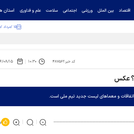
استان ها
اقتصاد
بین الملل
ورزشی
اجتماعی
سلامت
علم و فناوری
۱۵ /مرداد /۱۴۰۵
۶/۰۸/۱۵
۱۰:۳۰
کد خبر:۴۸۷۵۶۲
د؟ عکس
ن اتفاقات و معماهای لیست جدید تیم ملی است.
پ