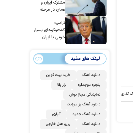
مشترک ایران و
عمان در مرحله
تدوین نهایی
ترامپ:
است/ برنامه‌ای
گفت‌و‌گو‌های بسیار
برای سفر به قطر و
خوبی با ایران
پاکستان نداریم
داشتیم، اما آنها
نمی‌خواهند به آن
لینک های مفید
اذعان کنند | اگر
آنها دوباره زیر
توافق بزنند، ضربه
دانلود اهنگ
خرید بیت کوین
سختی خواهند
پنجره دوجداره
راز بقا
خورد
ک گذاری
نمایندگی مجاز بوش
دانلود آهنگ رز‌ موزیک
دانلود آهنگ جدید
آلپاری
دانلود اهنگ
رزرو هتل خارجی