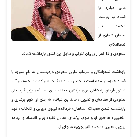
عالی مبارزه با
فساد به ریاست
محمد بن
سلمان شماری از
شاهزادگان
سعودی و 12 نفر از وزیران کنونی و سابق این کشور بازداشت شدند.
بازداشت شاهزادگان و سرمایه داران سعودی درعربستان به نام مبارزه با
فساد همزمان شده است با چند رویداد دیگر در این کشور؛ نخستین آن،
صدور فرمان پادشاهی برای برکناری «متعب بن عبدالله» وزیر گارد ملی
سعودی از مقامش و تعیین «خالد بن عیاف» به جای او، دوم برکناری و
بازنشسته شدن «عبدالله السلطان» فرمانده نیروی دریایی و انتخاب « فهد
الغفیلی» به جای او و سوم، برکناری «عادل فقیه» وزیر اقتصاد و برنامه
ریزی و تعیین «محمد التویجری» به جای او.