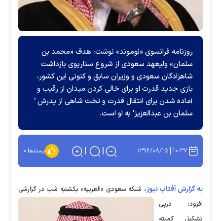
روزنامه فرانسوی «لوموند» نوشت: هدف «محمد بن
سلمان» ولیعهد سعودی از شروع سناریوی بازداشت
شاهزادگان سعودی و وزیران سابق و کنونی این کشور،
بازی جدید قدرت او برای خالی کردن میدان از رقیب و
آماده شدن برای انتقال قدرت و تخت شاهی از پدرش '
سلمان بن عبدالعزیز' به او است.
۱۳۹۶/۰۸/۱۵
۱۰:۳۷
پسندها:
۰
به گزارش آفتاب نیوز،
شبکه سعودی «العربیه» یکشنبه شب در گزارشی
افزود: درپی
تشکیل کمیته