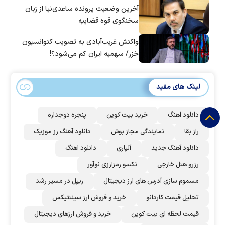
آخرین وضعیت پرونده ساعدی‌نیا از زبان
سخنگوی قوه قضاییه
واکنش غریب‌آبادی به تصویب کنوانسیون
خزر/ سهمیه ایران کم می‌شود؟!
لینک های مفید
دانلود اهنگ
خرید بیت کوین
پنجره دوجداره
راز بقا
نمایندگی مجاز بوش
دانلود آهنگ رز‌ موزیک
دانلود آهنگ جدید
آلپاری
دانلود اهنگ
رزرو هتل خارجی
نکسو رمزارزی نوآور
مسموم سازی آدرس های ارز دیجیتال
ریپل در مسیر رشد
تحلیل قیمت کاردانو
خرید و فروش ارز سینتتیکس
قیمت لحظه ای بیت کوین
خرید و فروش ارزهای دیجیتال