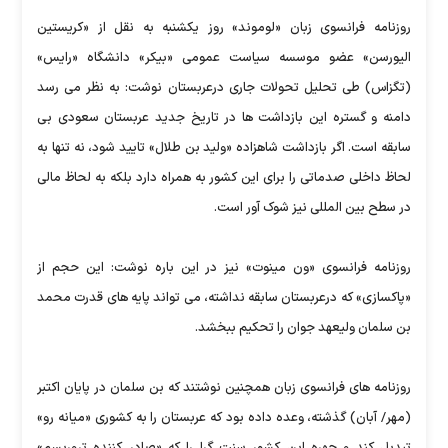
روزنامه فرانسوی زبان «لوموند» روز یکشنبه به نقل از «کریستین
الیورسن» عضو موسسه سیاست عمومی «بیکر» دانشگاه «رایس»
(تگزاس) طی تحلیل تحولات جاری درعربستان نوشت: به نظر می رسد
دامنه و گستره این بازداشت ها در تاریخ جدید عربستان سعودی بی
سابقه است. اگر بازداشت شاهزاده «ولید بن طلال» تایید شود، نه تنها به
لحاظ داخلی صدماتی را برای این کشور به همراه دارد بلکه به لحاظ مالی
در سطح بین المللی نیز شوک آور است.
روزنامه فرانسوی «ون مینوت» نیز در این باره نوشت: این حجم از
«پاکسازی» که درعربستان سابقه نداشته، می تواند پایه های قدرت محمد
بن سلمان ولیعهد جوان را تحکیم ببخشد.
روزنامه های فرانسوی زبان همچنین نوشتند که بن سلمان در پایان اکتبر
(مهر/ آبان) گذشته، وعده داده بود که عربستان را به کشوری «میانه رو»
تبدیل کند و چهره این کشورِ سنت گرا را که «صادر کننده تروریسم»