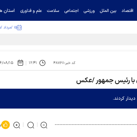
استان ها
اقتصاد
بین الملل
ورزشی
اجتماعی
سلامت
علم و فناوری
۱۵ /مرداد /۱۴۰۵
۶/۰۸/۱۵
۱۲:۴۱
کد خبر:۴۸۷۶۱۱
ن با رئیس جمهور /عکس
یدار کردند.
پ