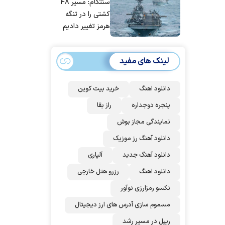
سنتکام: مسیر ۴۸
مردم ایران است
کشتی را در تنگه
هرمز تغییر دادیم
لینک های مفید
دانلود اهنگ
خرید بیت کوین
پنجره دوجداره
راز بقا
نمایندگی مجاز بوش
دانلود آهنگ رز‌ موزیک
دانلود آهنگ جدید
آلپاری
دانلود اهنگ
رزرو هتل خارجی
نکسو رمزارزی نوآور
مسموم سازی آدرس های ارز دیجیتال
ریپل در مسیر رشد