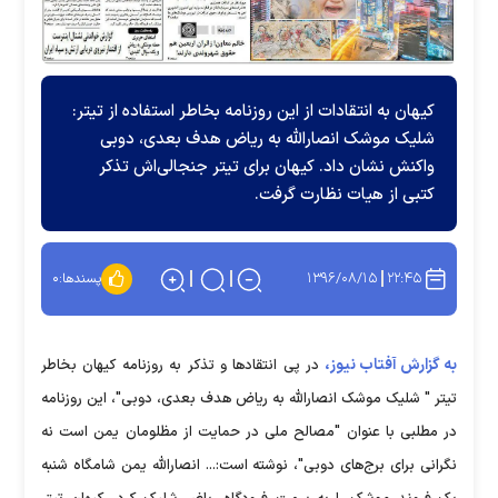
كيهان به انتقادات از این روزنامه بخاطر استفاده از تیتر:
شلیک موشک انصارالله به ریاض هدف بعدی، دوبی
واکنش نشان داد. کیهان برای تیتر جنجالی‌اش تذکر
کتبی از هیات نظارت گرفت.
۱۳۹۶/۰۸/۱۵
۲۲:۴۵
پسندها:
۰
به گزارش آفتاب نیوز،
در پی انتقادها و تذکر به روزنامه کیهان بخاطر
تیتر " شلیک موشک انصارالله به ریاض هدف بعدی، دوبی"، این روزنامه
در مطلبی با عنوان "مصالح ملی در حمایت از مظلومان یمن است نه
نگرانی برای برج‌های دوبی"، نوشته است:... انصارالله یمن شامگاه شنبه