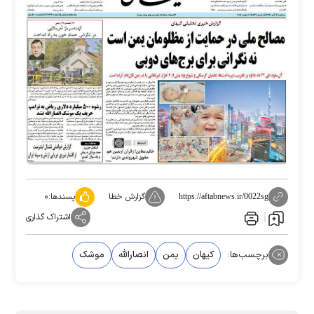
گزارش خطا
پسندها:
۰
https://aftabnews.ir/0022sg
اشتراک گذاری
برچسب‌ها:
کیهان
یمن
انصارالله
موشک