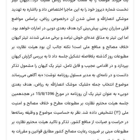
یک فروند موشک را به سمت فرودگاه ریاض شلیک کرد....کیهان تیتر
نخست شماره دیروز خود را به این ماجرا اختصاص داد و با‌اشاره به تهدید
موشکی انصارالله و عملی شدن آن درخصوص ریاض، براساس مواضع
قبلی مبارزان یمنی پیش‌بینی کرد هدف بعدی دوبی در امارات خواهد بود.
اما این تیتر به مذاق عده‌ای خوش نیامد و برخی مدعی شدند تیتر کیهان
خلاف مصالح و منافع ملی است! نکته جالب آن بود هیئت نظارت بر
مطبوعات روز گذشته بلافاصله تشکیل جلسه داد تا به بررسی گزارش کیهان
بپردازد و در اقدامی عجیب و قابل تامل، تیتر یک کیهان را مشمول تذکر
دانست و در نامه‌ای به مدیر مسئول روزنامه نوشت؛ «به آگاهی می‌رساند
موضوع انتخاب جمله «شلیک موشک انصارالله به ریاض، هدف بعدی
دوبی» به عنوان تیتر یک آن روزنامه در مورخ 15/8/1396 در هجدهمین
جلسه هیئت محترم نظارت بر مطبوعات مطرح و خلاف مصالح و امنیت
ملی (؟!) تشخیص داده شد. نظر به حساسیت موضوع و وظیفه رسانه‌ها
در حراست و صیانت از منافع کشور، تذکر و تاکید هیئت محترم نظارت بر
مطبوعات مبنی بر ضرورت رعایت مصالح کشور مطابق قوانین و مقررات به