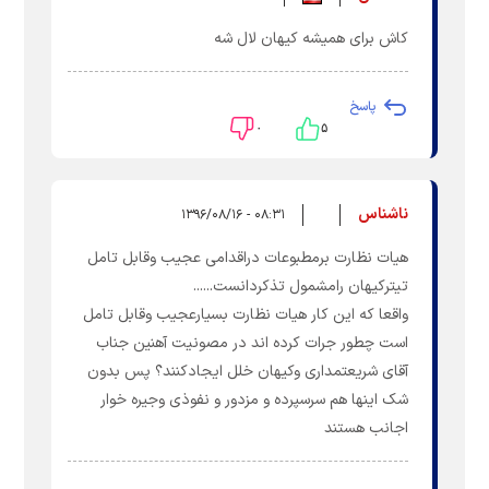
کاش برای همیشه کیهان لال شه
پاسخ
۰
۵
ناشناس
۰۸:۳۱ - ۱۳۹۶/۰۸/۱۶
هیات نظارت برمطبوعات دراقدامی عجیب وقابل تامل
تیترکیهان رامشمول تذکردانست......
واقعا که این کار هیات نظارت بسیارعجیب وقابل تامل
است چطور جرات کرده اند در مصونیت آهنین جناب
آقای شریعتمداری وکیهان خلل ایجادکنند؟ پس بدون
شک اینها هم سرسپرده و مزدور و نفوذی وجیره خوار
اجانب هستند