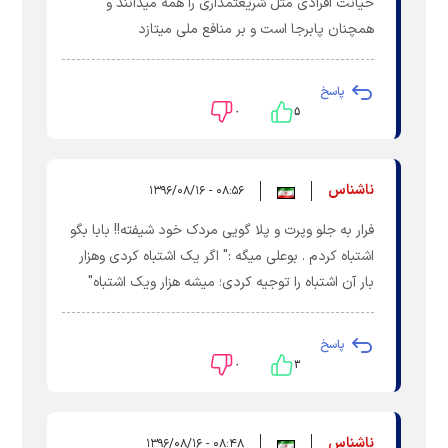
خیانت افرادی مثل شریعتمداری را همه میدانند و
همچنان پابرجا است و بر منافع ملی میتازد
پاسخ
۰
۵
ناشناس
۰۸:۵۶ - ۱۳۹۶/۰۸/۱۶
فرار به جلو وپرت و پلا گویی مردک خود شیفته!! بابا بگو
اشتباه کردم . بوعلی میگه :" اگر یک اشتباه کردی وهزار
بار آن اشتباه را توجیه کردی؛ میشه هزار ویک اشتباه"
پاسخ
۰
۳
ناشناس
۰۸:۴۸ - ۱۳۹۶/۰۸/۱۶