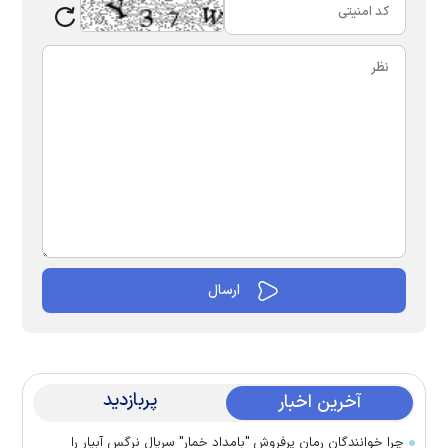
پربازدید
آخرین اخبار
چرا خوانندگان رمان پرفروش "بامداد خمار" سریال نرگس آبیار را