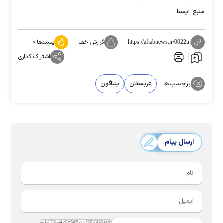
منبع: ایسنا
گزارش خطا
پسندها:
۰
https://aftabnews.ir/0022uj
اشتراک گذاری
برچسب‌ها:
عربستان
پنتاگون
ارسال پیام