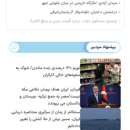
میدان آزادی؛ لنگرگاه تاریخی در میان شلوغی شهر
درخشش دختران تکواندوکار آذربایجان‌شرقی
توضیح سخنگوی دولت درباره قیمت بنزین و مبلغ کالابرگ
پیشنهاد سردبیر
تورم ۱۳۰ درصدی زنده ماندن/ شوک به
سفره‌های خالی کارگران
فیدان: ایران هدف پیمان دفاعی مکه
نیست/مصر به جمع ترکیه، عربستان و
پاکستان می پیوندد
سنتکام: از زمان از سرگیری محاصره دریایی
ایران، مسیر بیش از ۵۰ کشتی را تغییر
داده‌ایم