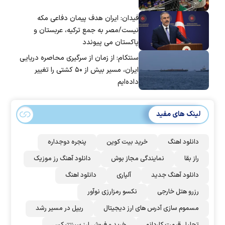
فیدان: ایران هدف پیمان دفاعی مکه
نیست/مصر به جمع ترکیه، عربستان و
پاکستان می پیوندد
سنتکام: از زمان از سرگیری محاصره دریایی
ایران، مسیر بیش از ۵۰ کشتی را تغییر
داده‌ایم
لینک های مفید
دانلود اهنگ
خرید بیت کوین
پنجره دوجداره
راز بقا
نمایندگی مجاز بوش
دانلود آهنگ رز‌ موزیک
دانلود آهنگ جدید
آلپاری
دانلود اهنگ
رزرو هتل خارجی
نکسو رمزارزی نوآور
مسموم سازی آدرس های ارز دیجیتال
ریپل در مسیر رشد
تحلیل قیمت کاردانو
خرید و فروش ارز سینتتیکس