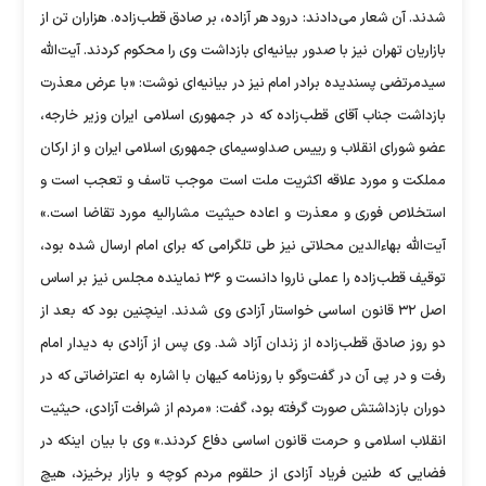
شدند. آن شعار می‌دادند: درود هر آزاده، بر صادق قطب‌زاده. هزاران تن از
بازاریان تهران نیز با صدور بیانیه‌ای بازداشت وی را محکوم کردند. آیت‌الله
سیدمرتضی پسندیده برادر امام نیز در بیانیه‌ای نوشت: «با عرض معذرت
بازداشت جناب آقای قطب‌زاده که در جمهوری اسلامی ایران وزیر خارجه،
عضو شورای انقلاب و رییس صداوسیمای جمهوری اسلامی ایران و از ارکان
مملکت و مورد علاقه اکثریت ملت است موجب تاسف و تعجب است و
استخلاص فوری و معذرت و اعاده حیثیت مشارالیه مورد تقاضا است.»
آیت‌الله بهاءالدین محلاتی نیز طی تلگرامی که برای امام ارسال شده بود،
توقیف قطب‌زاده را عملی ناروا دانست و ۳۶ نماینده مجلس نیز بر اساس
اصل ۳۲ قانون اساسی خواستار آزادی وی شدند. اینچنین بود که بعد از
دو روز صادق قطب‌زاده از زندان آزاد شد. وی پس از آزادی به دیدار امام
رفت و در پی آن در گفت‌وگو با روزنامه کیهان با اشاره به اعتراضاتی که در
دوران بازداشتش صورت گرفته بود، گفت: «مردم از شرافت آزادی، حیثیت
انقلاب اسلامی و حرمت قانون اساسی دفاع کردند.» وی با بیان اینکه در
فضایی که طنین فریاد آزادی از حلقوم مردم کوچه و بازار برخیزد، هیچ