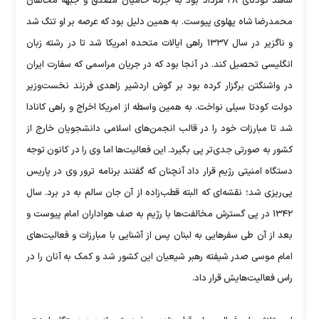
شاهد کودتای ۲۸ مرداد بود به جرگه حامیان مصدق و جبهه مخالفان
محمدرضا شاه پهلوی پیوست. به همین دلیل بود که عرصه بر او تنگ شد
و ناگزیر در سال ۱۳۳۷ راهی ایالات متحده امریکا شد تا در رشته زبان
انگلیسی تحصیل کند. در آنجا بود که در جریان مراسمی که سفارت ایران
در واشنگتن برگزار کرده بود بر گوش اردشیر زاهدی فرزند نخست‌وزیر
دولت کودتا سیلی نواخت. به همین واسطه از امریکا اخراج و راهی کانادا
شد تا مبارزات خود را در قالب انجمن‌های اسلامی دانشجویان خارج از
کشور به صورتی جدی‌تر پی بگیرد. این فعالیت‌ها اما وی را در کانون توجه
دستگاه امنیتی رژیم قرار داد آنچنان که گفتند برنامه ترور وی در پاریس
پی‌ریزی شد؛ نقشه‌ای که البته قطب‌زاده از آن جان سالم به در برد. سال
۱۳۴۲ در پی گسترش مخالفت‌ها با رژیم به صف هواداران امام پیوست و
بعد از آن طی سفرهایی به لبنان پس از آشنایی با مبارزات و فعالیت‌های
امام موسی صدر شیفته رهبر شیعیان این کشور شد و کمک به آنان را در
راس فعالیت‌هایش قرار داد.