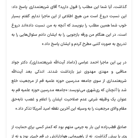
گذاشت، آیا شما این مطلب را قبول دارید؟ آقای شریعتمداری پاسخ داد:
این نسبت دروغ است من هیچ اطلاعی از این ماجرا ندارم. گفتم بسیار
خوب شما همین مطلب را بنویسد که آنچه به من نسبت داده‌اند دروغ
است، در این هنگام من ورقه بازجویی را به ایشان دادم سئوال‌هایی را به
تدریج به صورت کتبی مطرح کردم و ایشان پاسخ داد.»
در پی این ماجرا احمد عباسی (داماد آیت‌الله شریعتمداری)، دکتر جواد
مناقبی و مهدی مهدوی نیز بازداشت شدند. اندکی بعد آیت‌الله
شریعتمداری از سوی جامعه مدرسین حوزه علمیه قم از مرجعیت خلع
شد یا آنچنان که ری‌شهری می‌نویسد: «جامعه مدرسین حوزه علمیه قم به
عنوان یک وظیفه شرعی عدم صلاحیت ایشان را اعلام و غصب نابه‌حق
مقام والای مرجعیت را به وسیله این آخرین نقطه امید آمریکا تذکر داد.»
صادق قطب‌زاده این بار به جرمی متهم بود که کمتر کسی برای حمایت از
وی پا پیش گذاشت. نه از راهپیمایی هوادارانش در قم خبری بود و نه از