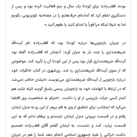
بوده. قطب‌زاده برای کودتا یک سال و نیم فعالیت کرده بود و پس از
دستگیری اعلام کرد که آماده‌ام حرف‌هایم را در مصاحبه تلویزیونی بگویم
اما به شرط اینکه مرا فوراً یا اعدام کنید یا عفوم کنید.»
در جریان بازجویی‌ها درباره کودتا بود که قطب‌زاده نام آیت‌الله
شریعتمداری را چند بار به میان آورد؛ آنچنان که قطب‌زاده گفته بود
آیت‌الله شریعتمداری قرار بود پس از این کودتا آن را تأیید کند. موضوعی
که از سوی آیت‌الله شریعتمداری رد شد. ری‌شهری در کتاب خاطرات خود
درباره بازجویی از آیت‌الله شریعتمداری می‌نویسد: «ایشان حاضر نمی‌شد
که در ارتباط با اتهامات خود به بازجویان رسمی پاسخ گویند البته شاید هم
کمتر کسی جرات بازپرسی از او را داشت... احترام به شخصیت وی اقتضا
می‌کرد که اینجانب برای تحقیق از وی به قم بروم، از این رو به منزل ایشان
رفتم و در قسمت بیرونی منزل ایشان نشستم و پیغام دادم که به این
قسمت بیاید، آمد و نشست. به ایشان گفتم آقای قطب‌زاده تصمیم
داشت حرکتی را علیه جمهوری اسلامی انجام دهد شما را هم در جریان