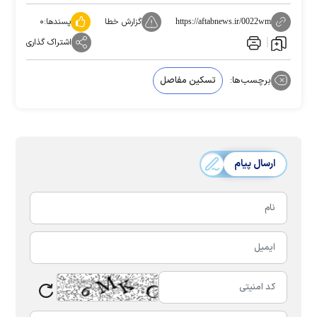
گزارش خطا
پسندها:
۰
https://aftabnews.ir/0022wm
اشتراک گذاری
برچسب‌ها:
تسکین مفاصل
ارسال پیام