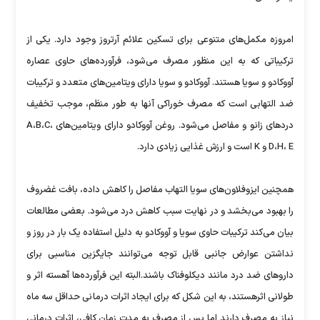
امروزه مکمل‌های متنوعی برای تسکین علائم آرتروز وجود دارد. یکی از
ترکیباتی که به این منظور مصرف می‌شود، فرآورده‌های حاوی عصاره
آووکادو و سویا هستند. آووکادو و سویا دارای ویتامین‌های متعدد و ترکیبات
ضد التهابی است که مصرف خوراکی آنها به طور منظم، موجب تخفیف
دردهای زانو و مفاصل می‌شود. روغن آووکادو دارای ویتامین‌های A،B،C،
D،H، E و K است و ارزش غذایی زیادی دارد.
همچنین ایزوفلاون‌های سویا التهاب مفاصل را کاهش داده، بافت غضروف
را بهبود می‌بخشد و در نهایت سبب کاهش درد می‌‌شود. بعضی مطالعات
بیان می‌کند ترکیبات حاوی سویا و آووکادو به دلیل استفاده یک بار در روز و
نداشتن عوارض جانبی قابل توجه می‌توانند جایگزین مناسبی برای
داروهای ضد درد مانند دیکلوفناک باشند.البته این فرآورده‌ها آهسته اثر و
طولانی اثرهستند، به این شکل که برای ایجاد اثرات درمانی حداقل سه ماه
نیاز به مصرف دارند اما پس از مصرف به مدت زمان کافی، اثرات درمانی