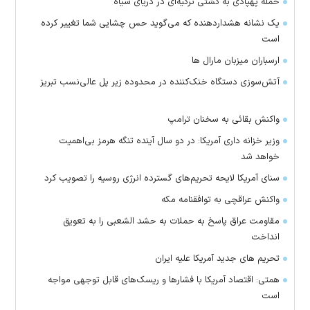
حمله پهپادی به کشتی ترکیه‌ای در دریای سیاه
یک نشانه هشداردهنده که می‌گوید حس چشایی شما تغییر کرده
است
ارسباران میزبان مارال ها
آتش‌سوزی دستگاه خنک‌کننده در محدوده زیر پل عالی‌نسب تبریز
واکنش بقائی به سخنان ترامپ
وزیر خزانه داری آمریکا: در دو سال آینده تنگه هرمز بی‌اهمیت
خواهد شد
سنای آمریکا لایحه تحریم‌های گسترده انرژی روسیه را تصویب کرد
واکنش عراقچی به توافقنامه مکه
مقاومت عراق پاسخ به حملات به حشد الشعبی را به تعویق
انداخت
تحریم های جدید آمریکا علیه ایران
همتی: اقتصاد آمریکا با فشارها و ریسک‌های قابل توجهی مواجه
است