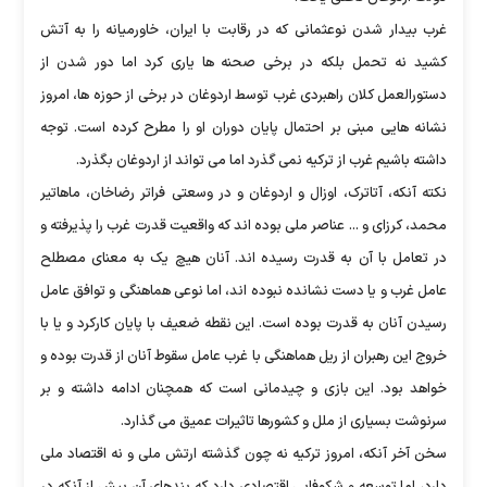
غرب بیدار شدن نوعثمانی که در رقابت با ایران، خاورمیانه را به آتش
کشید نه تحمل بلکه در برخی صحنه ها یاری کرد اما دور شدن از
دستورالعمل کلان راهبردی غرب توسط اردوغان در برخی از حوزه ها، امروز
نشانه هایی مبنی بر احتمال پایان دوران او را مطرح کرده است. توجه
داشته باشیم غرب از ترکیه نمی گذرد اما می تواند از اردوغان بگذرد.
نکته آنکه، آتاترک، اوزال و اردوغان و در وسعتی فراتر رضاخان، ماهاتیر
محمد، کرزای و ... عناصر ملی بوده اند که واقعیت قدرت غرب را پذیرفته و
در تعامل با آن به قدرت رسیده اند. آنان هیچ یک به معنای مصطلح
عامل غرب و یا دست نشانده نبوده اند، اما نوعی هماهنگی و توافق عامل
رسیدن آنان به قدرت بوده است. این نقطه ضعیف با پایان کارکرد و یا با
خروج این رهبران از ریل هماهنگی با غرب عامل سقوط آنان از قدرت بوده و
خواهد بود. این بازی و چیدمانی است که همچنان ادامه داشته و بر
سرنوشت بسیاری از ملل و کشورها تاثیرات عمیق می گذارد.
سخن آخر آنکه، امروز ترکیه نه چون گذشته ارتش ملی و نه اقتصاد ملی
دارد، اما توسعه و شکوفایی اقتصادی دارد که بندهای آن بیش از آنکه در