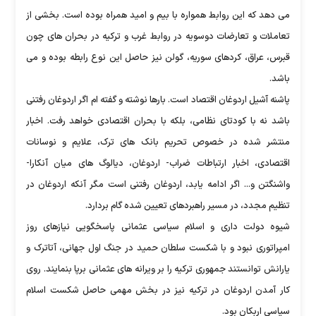
می دهد که این روابط همواره با بیم و امید همراه بوده است. بخشی از
تعاملات و تعارضات دوسویه در روابط غرب و ترکیه در بحران های چون
قبرس، عراق، کردهای سوریه، گولن نیز حاصل این نوع رابطه بوده و می
باشد.
پاشنه آشیل اردوغان اقتصاد است. بارها نوشته و گفته ام اگر اردوغان رفتنی
باشد نه با کودتای نظامی، بلکه با بحران اقتصادی خواهد رفت. اخبار
منتشر شده در خصوص تحریم بانک های ترک، علایم و نوسانات
اقتصادی، اخبار ارتباطات ضراب- اردوغان، دیالوگ های میان آنکارا-
واشنگتن و... اگر ادامه یابد، اردوغان رفتنی است مگر آنکه اردوغان در
تنظیم مجدد، در مسیر راهبردهای تعیین شده گام بردارد.
شیوه دولت داری و اسلام سیاسی عثمانی پاسخگویی نیازهای روز
امپراتوری نبود و با شکست سلطان حمید در جنگ اول جهانی، آتاترک و
یارانش توانستند جمهوری ترکیه را بر ویرانه های عثمانی برپا بنمایند. روی
کار آمدن اردوغان در ترکیه نیز در بخش مهمی حاصل شکست اسلام
سیاسی اربکان بود.