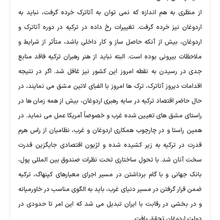
از منظری به هم اندازه که نمی توان به آتاترک خرده گرفت، نباید به
اردوغان نیز خرده گرفت. تغییرات رخ داده در ترکیه در دوره آتاترک و
اردوغان، بیش از آنکه حاصل ساز و کار داخلی باشد، متأثر از شرایط و
ملاحظات بیرونی بوده است. البته نباید از هنر رهبران ترکیه فاقد منابع
جدی در رسیدن به نقطه امروز این کشور نیز غافل شد. اگر در نتیجه
اقدامات دیروز آتاترک، ترک ها امروز با الفبای لاتین مشق می نمایند، در
حال حاضر اقتصاد ترکیه در سایه رهبری اردوغان، بیش از همه زمان ها در
راستای مشق های تعیین شده غرب و خصوصاً آمریکا عمل می نماید. در
همین راستا و در چارچوب همکاری اردوغان و غرب، نظامیان از راس هرم
قدرت در ترکیه به زیر کشیده شده و لژیون اقتصادی جایگزین قدرت
سخت آنان شد. با تحول ساختاری تحت نظرات صندوق بین المللی پول،
بانک جهانی و با گام برداشتن در مسیر اجرای معیارهای کپنهاگ، ترکیه
ضمن قرار گرفتن در مسیر دنیای غرب، باید به الگوی مناسب در خاورمیانه
و در بخشی در رقابت با ایران تبدیل می شد که این امر تا حدودی در
دولت اردوغان تحقق یافت.