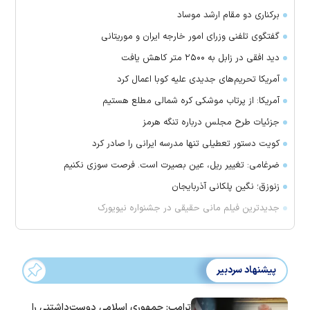
برکناری دو مقام ارشد موساد
گفتگوی تلفنی وزرای امور خارجه ایران و موریتانی
دید افقی در زابل به ۲۵۰۰ متر کاهش یافت
آمریکا تحریم‌های جدیدی علیه کوبا اعمال کرد
آمریکا: از پرتاب موشکی کره شمالی مطلع هستیم
جزئیات طرح مجلس درباره تنگه هرمز
کویت دستور تعطیلی تنها مدرسه ایرانی را صادر کرد
ضرغامی: تغییر ریل، عین بصیرت است. فرصت سوزی نکنیم
زنوزق؛ نگین پلکانی آذربایجان
جدیدترین فیلم مانی حقیقی در جشنواره نیویورک
پیشنهاد سردبیر
ترامپ: جمهوری اسلامی دوست‌داشتنی را