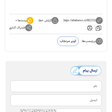
گزارش خطا
پسندها:
۰
https://aftabnews.ir/002332
اشتراک گذاری
برچسب‌ها:
کویر مرنجاب
ارسال پیام