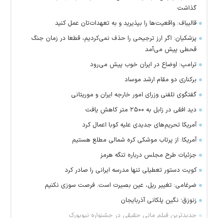
گذاشت
قالیباف: واقعیت‌ها را بپذیرید و به تعهدات‌تان عمل کنید
پزشکیان: اگر ارز ترجیحی را حذف نمی‌کردیم، قطعا در زمان جنگ
قحطی پیش می‌آمد
ترامپ: اوضاع در ایران خوب پیش می‌رود
برکناری دو مقام ارشد موساد
گفتگوی تلفنی وزرای امور خارجه ایران و موریتانی
دید افقی در زابل به ۲۵۰۰ متر کاهش یافت
آمریکا تحریم‌های جدیدی علیه کوبا اعمال کرد
آمریکا: از پرتاب موشکی کره شمالی مطلع هستیم
جزئیات طرح مجلس درباره تنگه هرمز
کویت دستور تعطیلی تنها مدرسه ایرانی را صادر کرد
ضرغامی: تغییر ریل، عین بصیرت است. فرصت سوزی نکنیم
زنوزق؛ نگین پلکانی آذربایجان
جدیدترین فیلم مانی حقیقی در جشنواره نیویورک