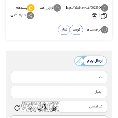
گزارش خطا
پسندها:
۰
https://aftabnews.ir/00233Q
اشتراک گذاری
برچسب‌ها:
کویت
لبنان
ارسال پیام