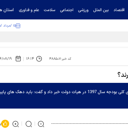
استان ها
اقتصاد
بین الملل
ورزشی
اجتماعی
سلامت
علم و فناوری
۱۵ /مرداد /۱۴۰۵
۶/۰۸/۱۹
۱۶:۱۴
کد خبر:۴۸۸۵۰۷
رند؟
وزیر تعاون، کار و رفاه اجتماعی از تعیین شاخص های کلی بودجه سال 1397 در هیات دولت خبر داد و گفت: باید دهک های پ
پ