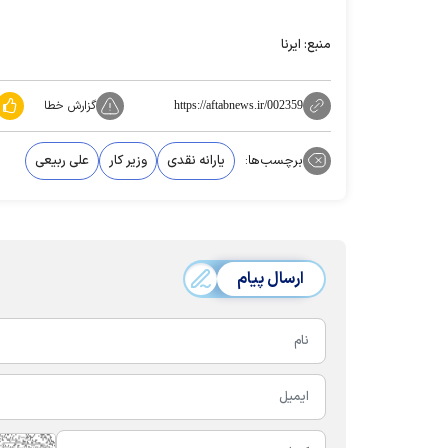
منبع: ایرنا
گزارش خطا
https://aftabnews.ir/002359
برچسب‌ها:
یارانه نقدی
وزیر کار
علی ربیعی
ارسال پیام