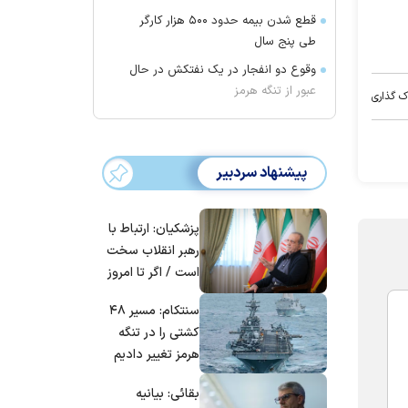
قطع شدن بیمه حدود ۵۰۰ هزار کارگر
طی پنج سال
وقوع دو انفجار در یک نفتکش در حال
عبور از تنگه هرمز
ک گذاری
پیشنهاد سردبیر
پزشکیان: ارتباط با
رهبر انقلاب سخت
است / اگر تا امروز
مانده‌ایم، به‌خاطر
سنتکام: مسیر ۴۸
مردم ایران است
کشتی را در تنگه
هرمز تغییر دادیم
بقائی: بیانیه