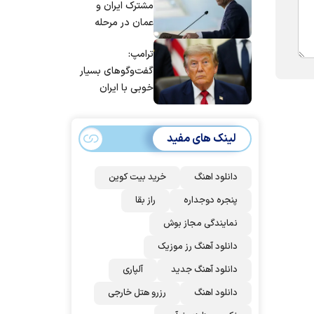
مشترک ایران و
عمان در مرحله
تدوین نهایی
ترامپ:
است/ برنامه‌ای
گفت‌و‌گو‌های بسیار
برای سفر به قطر و
خوبی با ایران
پاکستان نداریم
داشتیم، اما آنها
نمی‌خواهند به آن
لینک های مفید
اذعان کنند | اگر
آنها دوباره زیر
توافق بزنند، ضربه
دانلود اهنگ
خرید بیت کوین
سختی خواهند
پنجره دوجداره
راز بقا
خورد
نمایندگی مجاز بوش
دانلود آهنگ رز‌ موزیک
دانلود آهنگ جدید
آلپاری
دانلود اهنگ
رزرو هتل خارجی