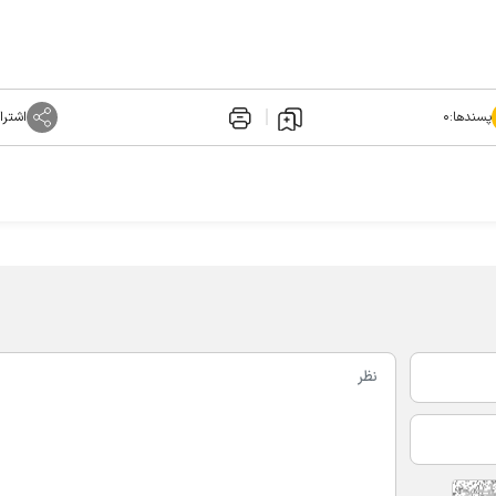
پسندها:
۰
اشترا