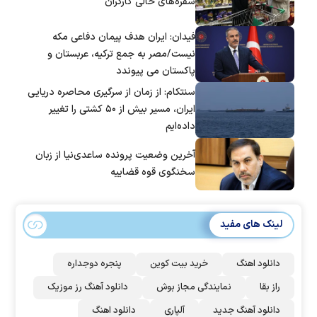
سفره‌های خالی کارگران
فیدان: ایران هدف پیمان دفاعی مکه
نیست/مصر به جمع ترکیه، عربستان و
پاکستان می پیوندد
سنتکام: از زمان از سرگیری محاصره دریایی
ایران، مسیر بیش از ۵۰ کشتی را تغییر
داده‌ایم
آخرین وضعیت پرونده ساعدی‌نیا از زبان
سخنگوی قوه قضاییه
لینک های مفید
دانلود اهنگ
خرید بیت کوین
پنجره دوجداره
راز بقا
نمایندگی مجاز بوش
دانلود آهنگ رز‌ موزیک
دانلود آهنگ جدید
آلپاری
دانلود اهنگ