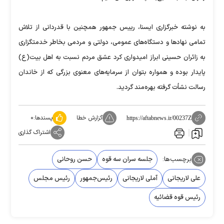
به نوشته خبرگزاری ایسنا، رییس جمهور همچنین با قدردانی از تلاش
تمامی نهادها و دستگاه‌های عمومی، دولتی و مردمی بخاطر خدمتگزاری
به زائران حسینی ابراز امیدواری کرد عشق مردم نسبت به اهل بیت(ع)
پایدار بوده و همواره بتوان از سرمایه‌های معنوی بزرگی که از خاندان
رسالت نشأت گرفته بهره‌مند گردید.
گزارش خطا
پسندها:
۰
https://aftabnews.ir/00237Z
اشتراک گذاری
برچسب‌ها:
جلسه سران سه قوه
حسن روحانی
علی لاریجانی
آملی لاریجانی
رئیس‌جمهور
رئیس مجلس
رئیس قوه قضائیه