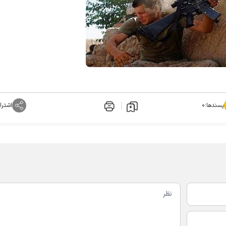
پسندها:
۰
اشترا