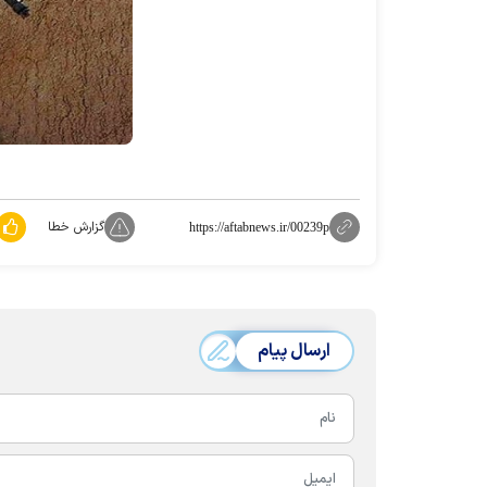
گزارش خطا
https://aftabnews.ir/00239p
ارسال پیام