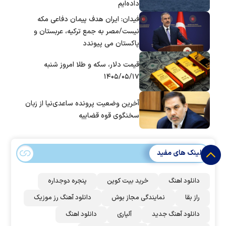
داده‌ایم
فیدان: ایران هدف پیمان دفاعی مکه
نیست/مصر به جمع ترکیه، عربستان و
پاکستان می پیوندد
قیمت دلار، سکه و طلا امروز شنبه
۱۴۰۵/۰۵/۱۷
آخرین وضعیت پرونده ساعدی‌نیا از زبان
سخنگوی قوه قضاییه
لینک های مفید
دانلود اهنگ
خرید بیت کوین
پنجره دوجداره
راز بقا
نمایندگی مجاز بوش
دانلود آهنگ رز‌ موزیک
دانلود آهنگ جدید
آلپاری
دانلود اهنگ