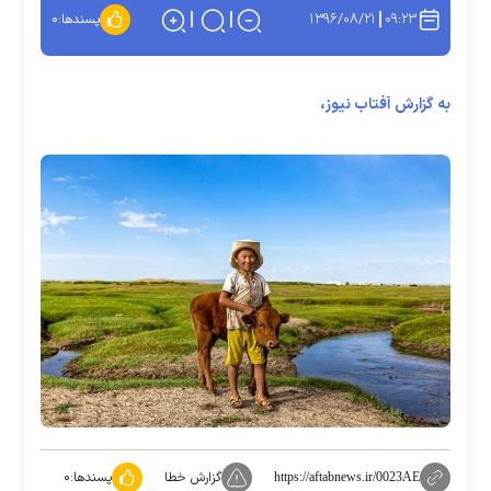
۱۳۹۶/۰۸/۲۱
۰۹:۲۳
پسندها:
۰
به گزارش آفتاب نیوز،
گزارش خطا
پسندها:
۰
https://aftabnews.ir/0023AE