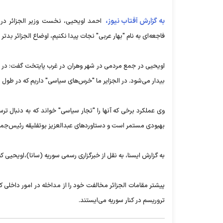
به گزارش آفتاب نیوز،
احمد اویحیی، نخست وزیر الجزائر در 
فاجعه‌ای به نام "بهار عربی" نجات پیدا نکنیم، اوضاع الجزائر بدتر
اویحیی در جمع مردمی در شهر وهران در غرب پایتخت گفت: در 
بیدار می‌شود. در الجزایر ما "خرس‌های سیاسی" داریم که در طول س
وی عملکرد برخی که آنها را "تجار سیاسی" خواند که به دنبال ترس
بهبودی مستمر است و دستاوردهای عبدالعزیز بوتفلیقه رئیس‌جمهوری الجزایر طی ۱۸ سال گذشته در ساخت
به گزارش ایسنا، به نقل از خبرگزاری رسمی سوریه (سانا)،اویحیی ک
پیشتر مقامات الجزائر مخالفت خود را از مداخله در امور داخلی کشو
تروریسم در کنار سوریه می‌ایستند.