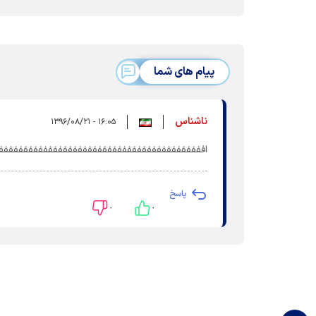
پیام های شما
ناشناس
۱۶:۰۵ - ۱۳۹۶/۰۸/۲۱
افففففففففففففففففففففففففففففففففففففففففف
پاسخ
۰
۰