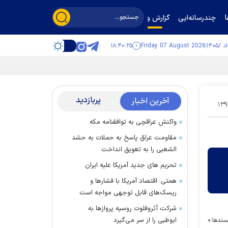
چندرسانه‌ایی
گزارش و گفت‌وگو
۱۸:۴۰:۲۵
Friday 07 August 2026
پربازدید
آخرین اخبار
۱۳۹
واکنش عراقچی به توافقنامه مکه
مقاومت عراق پاسخ به حملات به حشد
الشعبی را به تعویق انداخت
تحریم های جدید آمریکا علیه ایران
همتی: اقتصاد آمریکا با فشارها و
ریسک‌های قابل توجهی مواجه است
شرکت آئروفلوت روسیه پرواز‌ها به
ابوظبی را از سر می‌گیرد
سندها:
۰