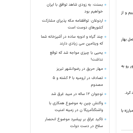
بسنت: به زودی شاهد توافق با ایران
خواهیم بود
م و از
اردوغان: توافقنامه مکه پذیرای مشارکت
کشور‌های دوست است
چند گیاه و ادویه ساده در آشپزخانه شما
ل بهار
که ویتامین سی زیادی دارند
یحیی با چیزی مواجه شد که توقع
نداشت!
ر رو به
مهار حریق در رضوانشهر تبریز
تصادف در ارومیه با ۶ کشته و ۵
مصدوم
 کرد.
نوجوان ۱۲ ساله در میبد غرق شد
واکنش چین به موضوع همکاری با
واشنگتآمریکا ن در زمینه امنیت
ارزه با
تاکید عراق بر پیشبرد موضوع انحصار
سلاح در دست دولت