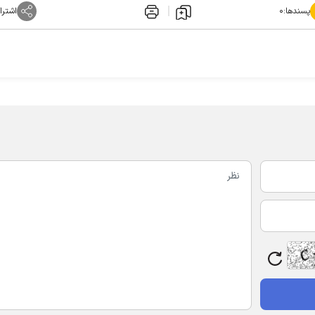
پسندها:
۰
اشترا