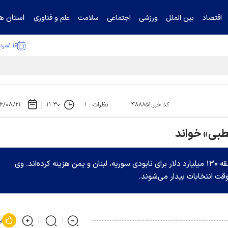
استان ها
اقتصاد
بین الملل
ورزشی
اجتماعی
سلامت
علم و فناوری
۱۶ /مرداد /۱۴۰۵
نظرات : ۱
۱۱:۳۰
۶/۰۸/۲۱
کد خبر:۴۸۸۸۵۱
طبی» خواند
نخست وزیر الجزائر تاکید کرد، برخی از کشورهای منطقه ۱۳۰ میلیارد دلار برای نابودی سوریه، لبنان و یمن هزینه کرده‌اند. وی
ت انتخابات بیدار می‌شوند.
پ