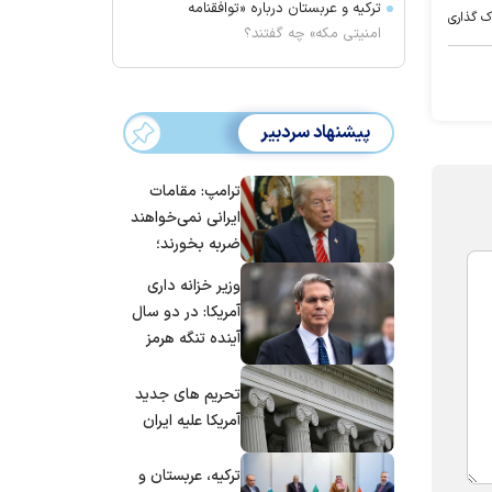
ترکیه و عربستان درباره «توافقنامه
ک گذاری
امنیتی مکه» چه گفتند؟
پیشنهاد سردبیر
ترامپ: مقامات
ایرانی نمی‌خواهند
ضربه بخورند؛
می‌خواهند به
وزیر خزانه داری
توافق برسند
آمریکا: در دو سال
آینده تنگه هرمز
بی‌اهمیت خواهد
شد
تحریم های جدید
آمریکا علیه ایران
ترکیه، عربستان و