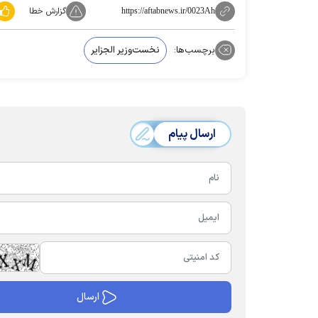
گزارش خطا
https://aftabnews.ir/0023Ah
برچسب‌ها:
نخست‌وزیر الجزایر
ارسال پیام