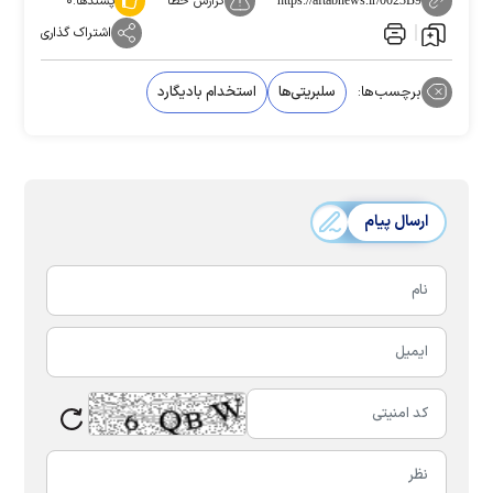
گزارش خطا
پسندها:
۰
https://aftabnews.ir/0023B9
اشتراک گذاری
برچسب‌ها:
سلبریتی‌‌ها
استخدام بادیگارد
ارسال پیام