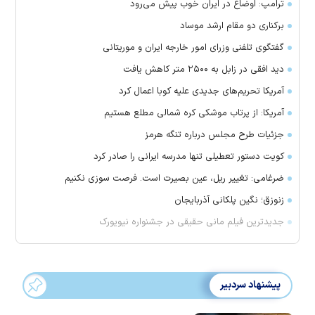
ترامپ: اوضاع در ایران خوب پیش می‌رود
برکناری دو مقام ارشد موساد
گفتگوی تلفنی وزرای امور خارجه ایران و موریتانی
دید افقی در زابل به ۲۵۰۰ متر کاهش یافت
آمریکا تحریم‌های جدیدی علیه کوبا اعمال کرد
آمریکا: از پرتاب موشکی کره شمالی مطلع هستیم
جزئیات طرح مجلس درباره تنگه هرمز
کویت دستور تعطیلی تنها مدرسه ایرانی را صادر کرد
ضرغامی: تغییر ریل، عین بصیرت است. فرصت سوزی نکنیم
زنوزق؛ نگین پلکانی آذربایجان
جدیدترین فیلم مانی حقیقی در جشنواره نیویورک
پیشنهاد سردبیر